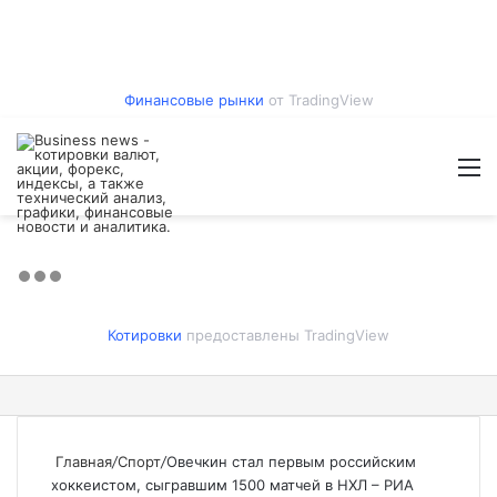
Финансовые рынки
от TradingView
Войти
Switch
Искат
М
skin
Котировки
предоставлены TradingView
Главная
/
Спорт
/
Овечкин стал первым российским
хоккеистом, сыгравшим 1500 матчей в НХЛ – РИА