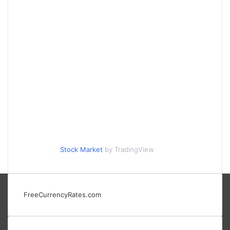
Stock Market
by TradingView
FreeCurrencyRates.com