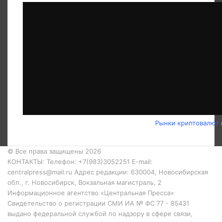
Рынки криптовалют
© Все права защищены 2026
КОНТАКТЫ: Телефон: +7(983)3052251 E-mail:
centralpress@mail.ru Адрес редакции: 630004, Новосибирская
обл., г. Новосибирск, Вокзальная магистраль, 2
Информационное агентство «Центральная Пресса»
Свидетельство о регистрации СМИ ИА № ФС 77 - 85431
выдано федеральной службой по надзору в сфере связи,