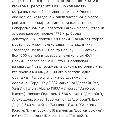
Для 40-летнего форварда этот матч стал 1500-м в
карьере в “регулярках” НХЛ. По количеству
сыгранных матчей в чемпионатах лиги Овечкин
обошел Майка Модано и занял чистое 24-е место
рейтинга по этому показателю за всю историю.
Рекордсменом лиги является Патрик Марло, который
за свою карьеру провел 1779 игр. Среди
действующих игроков НХЛ Овечкин занимает второе
место и уступает только защитнику защитнику
“Колорадо Эвеланш” Бренту Бернсу (1506 матчей).
Все 1500 матчей в карьере в чемпионатах НХЛ
Овечкин провел за “Вашингтон”. Российский
нападающий стал восьмым игроком в истории лиги,
кто провел минимум 1500 игр в составе одной
франшизы. Ранее аналогичное достижение
оформили Горди Хоу (1687 матчей за “Детройт Ред
Уингз”), Патрик Марло (1607 матчей за “Сан-Хосе
Шаркс”), Никлас Лидстрем (1564 матча за “Детройт”),
Алекс Дельвеккьо (1550 матчей за “Детройт”), Шейн
Доун (1540 матчей за “Виннипег Джетс”/”Аризону
Койотис”), Рэй Бурк (1518 матчей за “Бостон Брюинз”)
и Стив Айзерман (1514 матчей за “Детройт”).