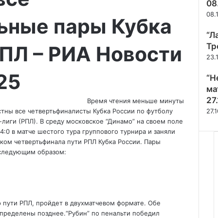
08
08.
ьные пары Кубка
“Л
Тр
РПЛ – РИА Новости
23.
25
“Н
ма
27
Время чтения меньше минуты
тны все четвертьфиналисты Кубка России по футболу
27.
лиги (РПЛ). В среду московское “Динамо” на своем поле
4:0 в матче шестого тура группового турнира и заняли
иком четвертьфинала пути РПЛ Кубка России. Пары
 следующим образом:
 пути РПЛ, пройдет в двухматчевом формате. Обе
 определены позднее.
“Рубин” по пенальти победил