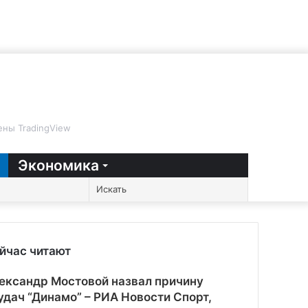
ны TradingView
Экономика
Случайная
Sidebar
Switch
Искать
статья
skin
йчас читают
рыть
ександр Мостовой назвал причину
удач “Динамо” – РИА Новости Спорт,