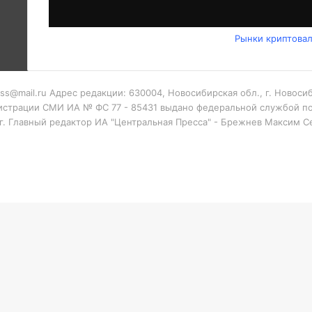
Рынки криптова
ess@mail.ru Адрес редакции: 630004, Новосибирская обл., г. Новос
гистрации СМИ ИА № ФС 77 - 85431 выдано федеральной службой по
 г. Главный редактор ИА "Центральная Пресса" - Брежнев Максим 