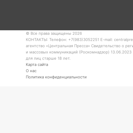
© Все права защищены 2026
КОНТАКТЫ: Телефон: +7(983)3052251 E-mail: centralpr
агентство «Центральная Пресса» Свидетельство о ре
и массовых коммуникаций (Роскомнадзор) 13.06.2023
для лиц старше 18 лет.
Карта сайта
О нас
Политика конфиденциальности
Кнопка
«Наверх»