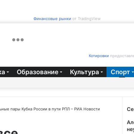
Финансовые рынки
от TradingView
Котировки
предоставле
ка
Образование
Культура
Спорт
Се
ные пары Кубка России в пути РПЛ – РИА Новости
Зак
Ал
все
не