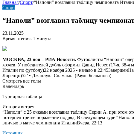
Главная
/
Спорт
/
“Наполи” возглавил таблицу чемпионата Италии
Спорт
“Наполи” возглавил таблицу чемпионат
23.11.2025
Время чтения: 1 минута
МОСКВА, 23 ноя – РИА Новости.
Футболисты “Наполи” одержа
хозяев. У победителей дубль оформил Давид Нерес (17-я, 38-я 
Италии по футболу)22 ноября 2025 • начало в 22:45Завершен
На
Лоренцо)52‎’‎ • Джанлука Скамакка (Рауль Белланова)
Смотреть все голы
Календарь
Турнирная таблица
История встреч
“Наполи” с 25 очками возглавил таблицу Серии А, при этом отс
потерпел третье поражение подряд. В следующем туре “Наполи”
вничью в матче чемпионата ИталииВчера, 22:13
Источник