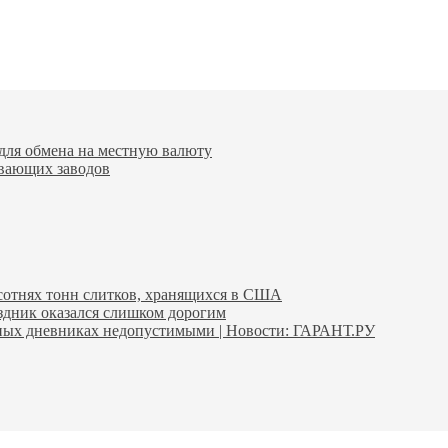
для обмена на местную валюту
вающих заводов
 сотнях тонн слитков, хранящихся в США
аздник оказался слишком дорогим
ьных дневниках недопустимыми | Новости: ГАРАНТ.РУ