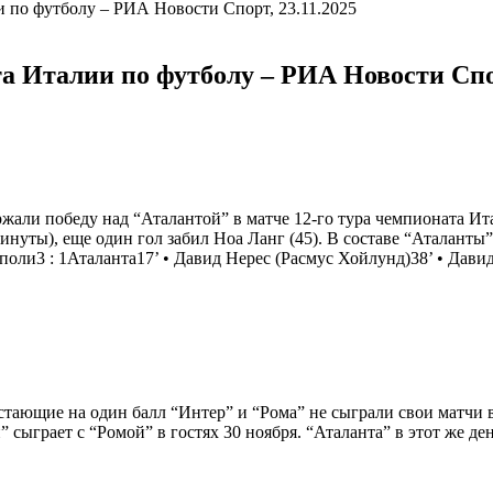
 по футболу – РИА Новости Спорт, 23.11.2025
а Италии по футболу – РИА Новости Спор
ли победу над “Аталантой” в матче 12-го тура чемпионата Итал
минуты), еще один гол забил Ноа Ланг (45). В составе “Аталант
поли
3
:
1
Аталанта
17‎’‎ • Давид Нерес (
Расмус Хойлунд
)38‎’‎ • Да
тающие на один балл “Интер” и “Рома” не сыграли свои матчи в 
 сыграет с “Ромой” в гостях 30 ноября. “Аталанта” в этот же д