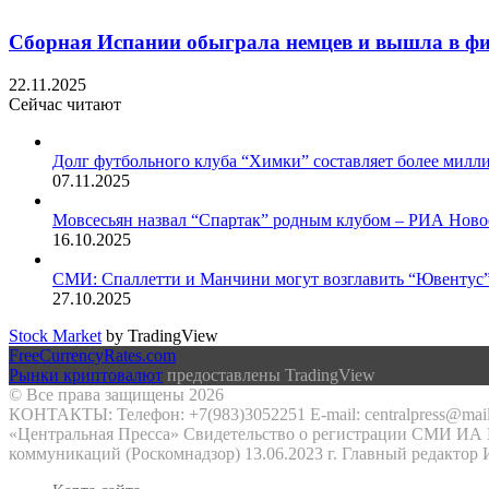
Сборная Испании обыграла немцев и вышла в фин
22.11.2025
Сейчас читают
Закрыть
Долг футбольного клуба “Химки” составляет более милли
07.11.2025
Мовсесьян назвал “Спартак” родным клубом – РИА Новос
16.10.2025
СМИ: Спаллетти и Манчини могут возглавить “Ювентус”
27.10.2025
Stock Market
by TradingView
FreeCurrencyRates.com
Рынки криптовалют
предоставлены TradingView
© Все права защищены 2026
КОНТАКТЫ: Телефон: +7(983)3052251 E-mail: centralpress@mail
«Центральная Пресса» Свидетельство о регистрации СМИ ИА №
коммуникаций (Роскомнадзор) 13.06.2023 г. Главный редактор