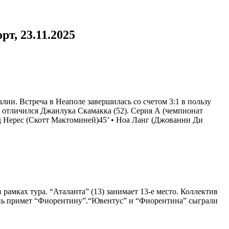
т, 23.11.2025
ии. Встреча в Неаполе завершилась со счетом 3:1 в пользу
ы” отличился Джанлука Скамакка (52). Серия А (чемпионат
вид Нерес (Скотт Мактоминей)45‎’‎ • Ноа Ланг (Джованни Ди
рамках тура. “Аталанта” (13) занимает 13-е место. Коллектив
ень примет “Фиорентину”.
“Ювентус” и “Фиорентина” сыграли