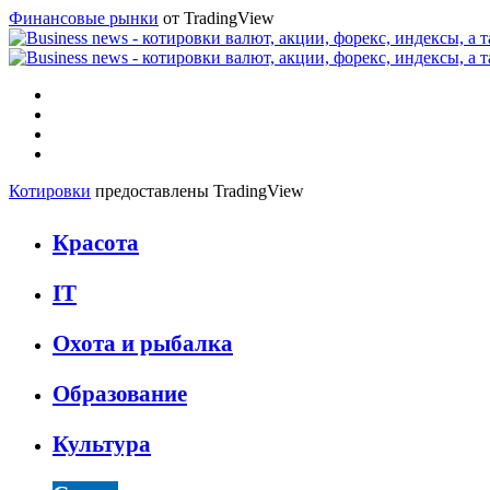
Финансовые рынки
от TradingView
Меню
Искать
Switch
skin
Войти
Котировки
предоставлены TradingView
Красота
IT
Охота и рыбалка
Образование
Культура