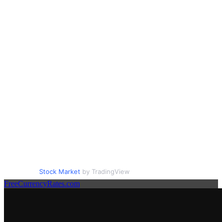
Stock Market
by TradingView
FreeCurrencyRates.com