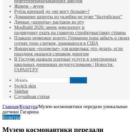
нефтеперерабатывающих заводов
Живем – жуем
Рубль крепкий до «не могу больше»?
Домашние шпроты из уклейки не хуже “балтийских”
Дачные «шпроты» растаяли во рту
MosBuild 2026: зачем девелоперу и
подрядчиĸу ехать на главную стройĸувыставĸу страны
Плакало немецкое золото: Германии пора забыть о своих
сотнях тонн слитков, хранящихся в США
Январское «похмелье» для кошелька: что делать, если
праздник оказался слишком дорогим
В Госдуме назвали платные услуги в электронных
школьных дневниках недопустимыми | Новости:
ГАРАНТ.РУ
Искать
Switch skin
Sidebar
Случайная статья
Главная
/
Культура
/
Музею космонавтики передали уникальные
датчики Гагарина
Культура
Музею космонавтики передали