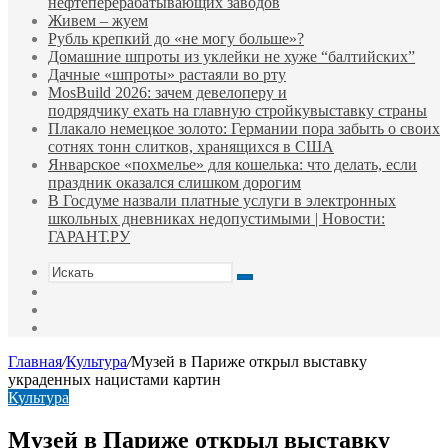
нефтеперерабатывающих заводов
Живем – жуем
Рубль крепкий до «не могу больше»?
Домашние шпроты из уклейки не хуже “балтийских”
Дачные «шпроты» растаяли во рту
MosBuild 2026: зачем девелоперу и
подрядчиĸу ехать на главную стройĸувыставĸу страны
Плакало немецкое золото: Германии пора забыть о своих
сотнях тонн слитков, хранящихся в США
Январское «похмелье» для кошелька: что делать, если
праздник оказался слишком дорогим
В Госдуме назвали платные услуги в электронных
школьных дневниках недопустимыми | Новости:
ГАРАНТ.РУ
Искать
Switch
skin
Sidebar
Случайная
статья
Главная
/
Культура
/
Музей в Париже открыл выставку
украденных нацистами картин
Культура
Музей в Париже открыл выставку