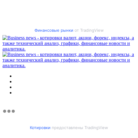
Финансовые рынки
от TradingView
Меню
Искать
Switch
skin
Войти
Котировки
предоставлены TradingView