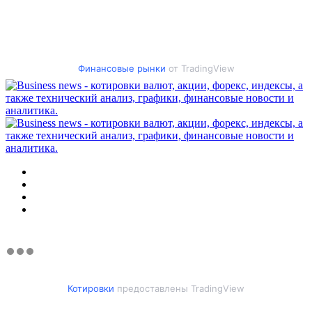
Финансовые рынки
от TradingView
Меню
Искать
Switch
skin
Войти
Котировки
предоставлены TradingView