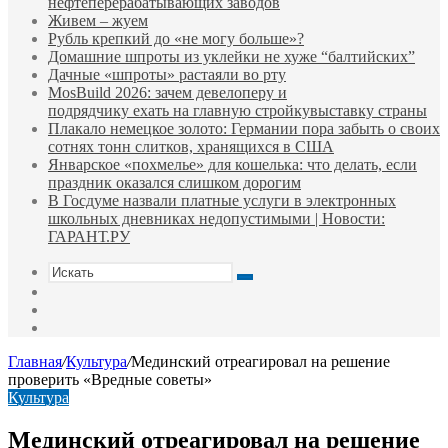
нефтеперерабатывающих заводов
Живем – жуем
Рубль крепкий до «не могу больше»?
Домашние шпроты из уклейки не хуже “балтийских”
Дачные «шпроты» растаяли во рту
MosBuild 2026: зачем девелоперу и
подрядчиĸу ехать на главную стройĸувыставĸу страны
Плакало немецкое золото: Германии пора забыть о своих
сотнях тонн слитков, хранящихся в США
Январское «похмелье» для кошелька: что делать, если
праздник оказался слишком дорогим
В Госдуме назвали платные услуги в электронных
школьных дневниках недопустимыми | Новости:
ГАРАНТ.РУ
Искать
Switch
skin
Sidebar
Случайная
статья
Главная
/
Культура
/
Мединский отреагировал на решение
проверить «Вредные советы»
Культура
Мединский отреагировал на решение