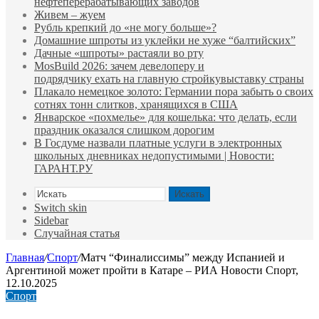
нефтеперерабатывающих заводов
Живем – жуем
Рубль крепкий до «не могу больше»?
Домашние шпроты из уклейки не хуже “балтийских”
Дачные «шпроты» растаяли во рту
MosBuild 2026: зачем девелоперу и
подрядчиĸу ехать на главную стройĸувыставĸу страны
Плакало немецкое золото: Германии пора забыть о своих
сотнях тонн слитков, хранящихся в США
Январское «похмелье» для кошелька: что делать, если
праздник оказался слишком дорогим
В Госдуме назвали платные услуги в электронных
школьных дневниках недопустимыми | Новости:
ГАРАНТ.РУ
Искать
Switch skin
Sidebar
Случайная статья
Главная
/
Спорт
/
Матч “Финалиссимы” между Испанией и
Аргентиной может пройти в Катаре – РИА Новости Спорт,
12.10.2025
Спорт