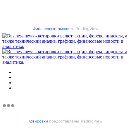
Финансовые рынки
от TradingView
Меню
Искать
Switch
skin
Войти
Котировки
предоставлены TradingView