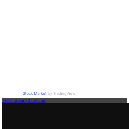
Stock Market
by TradingView
FreeCurrencyRates.com