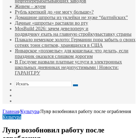
нефтеперерабатывающих заводов
Живем – жуем
Рубль крепкий до «не могу больше»?
Домашние шпроты из уклейки не хуже “балтийских”
Дачные «шпроты» растаяли во рту
MosBuild 2026: зачем девелоперу и
подрядчиĸу ехать на главную стройĸувыставĸу страны
Плакало немецкое золото: Германии пора забыть о своих
сотнях тонн слитков, хранящихся в США
Январское «похмелье» для кошелька: что делать, если
праздник оказался слишком дорогим
В Госдуме назвали платные услуги в электронных
школьных дневниках недопустимыми | Новости:
ГАРАНТ.РУ
Искать
Switch
skin
Sidebar
Случайная
статья
Главная
/
Культура
/
Лувр возобновил работу после ограбления
Культура
Лувр возобновил работу после