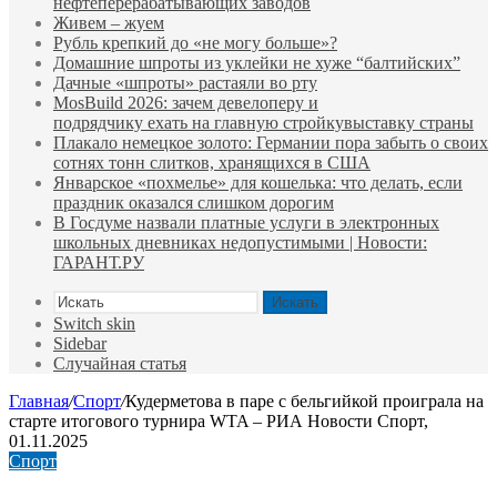
нефтеперерабатывающих заводов
Живем – жуем
Рубль крепкий до «не могу больше»?
Домашние шпроты из уклейки не хуже “балтийских”
Дачные «шпроты» растаяли во рту
MosBuild 2026: зачем девелоперу и
подрядчиĸу ехать на главную стройĸувыставĸу страны
Плакало немецкое золото: Германии пора забыть о своих
сотнях тонн слитков, хранящихся в США
Январское «похмелье» для кошелька: что делать, если
праздник оказался слишком дорогим
В Госдуме назвали платные услуги в электронных
школьных дневниках недопустимыми | Новости:
ГАРАНТ.РУ
Искать
Switch skin
Sidebar
Случайная статья
Главная
/
Спорт
/
Кудерметова в паре с бельгийкой проиграла на
старте итогового турнира WTA – РИА Новости Спорт,
01.11.2025
Спорт