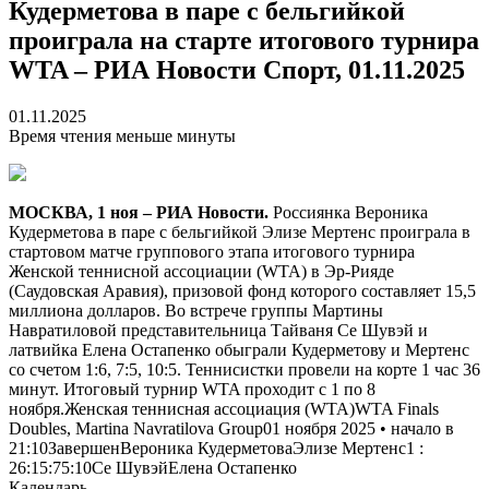
Кудерметова в паре с бельгийкой
проиграла на старте итогового турнира
WTA – РИА Новости Спорт, 01.11.2025
01.11.2025
Время чтения меньше минуты
МОСКВА, 1 ноя – РИА Новости.
Россиянка Вероника
Кудерметова в паре с бельгийкой Элизе Мертенс проиграла в
стартовом матче группового этапа итогового турнира
Женской теннисной ассоциации (WTA) в Эр-Рияде
(Саудовская Аравия), призовой фонд которого составляет 15,5
миллиона долларов. Во встрече группы Мартины
Навратиловой представительница Тайваня Се Шувэй и
латвийка Елена Остапенко обыграли Кудерметову и Мертенс
со счетом 1:6, 7:5, 10:5. Теннисистки провели на корте 1 час 36
минут. Итоговый турнир WTA проходит с 1 по 8
ноября.Женская теннисная ассоциация (WTA)WTA Finals
Doubles, Martina Navratilova Group01 ноября 2025 • начало в
21:10Завершен
Вероника Кудерметова
Элизе Мертенс
1
:
2
6:1
5:7
5:10
Се Шувэй
Елена Остапенко
Календарь