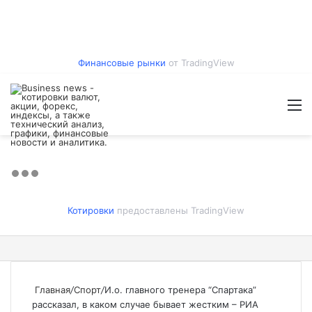
Финансовые рынки
от TradingView
Войти
Switch
Искат
М
skin
Котировки
предоставлены TradingView
Главная
/
Спорт
/
И.о. главного тренера “Спартака”
рассказал, в каком случае бывает жестким – РИА