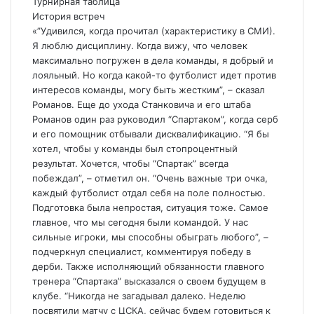
Турнирная таблица
История встреч
«”Удивился, когда прочитал (характеристику в СМИ).
Я люблю дисциплину. Когда вижу, что человек
максимально погружен в дела команды, я добрый и
лояльный. Но когда какой-то футболист идет против
интересов команды, могу быть жестким”, – сказал
Романов. Еще до ухода Станковича и его штаба
Романов один раз руководил “Спартаком”, когда серб
и его помощник отбывали дисквалификацию. “Я бы
хотел, чтобы у команды был стопроцентный
результат. Хочется, чтобы “Спартак” всегда
побеждал”, – отметил он. “Очень важные три очка,
каждый футболист отдал себя на поле полностью.
Подготовка была непростая, ситуация тоже. Самое
главное, что мы сегодня были командой. У нас
сильные игроки, мы способны обыграть любого”, –
подчеркнул специалист, комментируя победу в
дерби. Также исполняющий обязанности главного
тренера “Спартака” высказался о своем будущем в
клубе. “Никогда не загадывал далеко. Неделю
посвятили матчу с ЦСКА, сейчас будем готовиться к