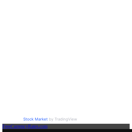
Stock Market
by TradingView
FreeCurrencyRates.com