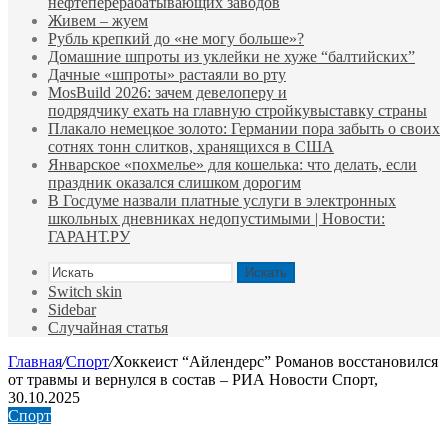
нефтеперерабатывающих заводов
Живем – жуем
Рубль крепкий до «не могу больше»?
Домашние шпроты из уклейки не хуже “балтийских”
Дачные «шпроты» растаяли во рту
MosBuild 2026: зачем девелоперу и
подрядчиĸу ехать на главную стройĸувыставĸу страны
Плакало немецкое золото: Германии пора забыть о своих
сотнях тонн слитков, хранящихся в США
Январское «похмелье» для кошелька: что делать, если
праздник оказался слишком дорогим
В Госдуме назвали платные услуги в электронных
школьных дневниках недопустимыми | Новости:
ГАРАНТ.РУ
Искать
Switch skin
Sidebar
Случайная статья
Главная
/
Спорт
/
Хоккеист “Айлендерс” Романов восстановился
от травмы и вернулся в состав – РИА Новости Спорт,
30.10.2025
Спорт