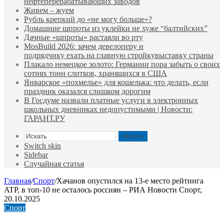
нефтеперерабатывающих заводов
Живем – жуем
Рубль крепкий до «не могу больше»?
Домашние шпроты из уклейки не хуже “балтийских”
Дачные «шпроты» растаяли во рту
MosBuild 2026: зачем девелоперу и
подрядчиĸу ехать на главную стройĸувыставĸу страны
Плакало немецкое золото: Германии пора забыть о своих
сотнях тонн слитков, хранящихся в США
Январское «похмелье» для кошелька: что делать, если
праздник оказался слишком дорогим
В Госдуме назвали платные услуги в электронных
школьных дневниках недопустимыми | Новости:
ГАРАНТ.РУ
Искать
Switch skin
Sidebar
Случайная статья
Главная
/
Спорт
/
Хачанов опустился на 13-е место рейтинга
ATP, в топ-10 не осталось россиян – РИА Новости Спорт,
20.10.2025
Спорт