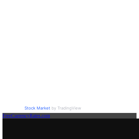
Stock Market
by TradingView
FreeCurrencyRates.com