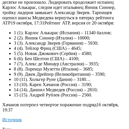
десятке не произошло. Лидировать продолжает испанец
Карлос Алькарас, следом идет итальянец Янник Синнер,
тройку лидеров замыкает Александр Зверев.
Тарпищев
оценил шансы Медведева вернуться в пятерку рейтинга
ATP19 октября, 17:31
Рейтинг ATP, версия от 20 октября:
1 (1). Карлос Алькарас (Испания) – 11340 баллов;
2 (2). Янник Синнер (Италия) – 10000;
3 (3). Александр Зверев (Германия) – 5930;
4 (4). Тейлор Фриц (США) – 4645;
5 (5). Новак Джокович (Сербия) – 4580;
6 (6). Бен Шелтон (США) – 4100;
7 (7). Алекс де Минаур (Австралия) – 3935;
8 (8). Лоренцо Музетти (Италия) – 3685;
9 (9). Джек Дрейпер (Великобритания) – 3590;
10 (11). Хольгер Руне (Дания) – 3180…
13 (10). Карен Хачанов (Россия) – 3190;
14 (14). Даниил Медведев (Россия) – 2810;
15 (15). Андрей Рублев (Россия) – 2560.
Хачанов потерпел четвертое поражение подряд16 октября,
19:37
Источник