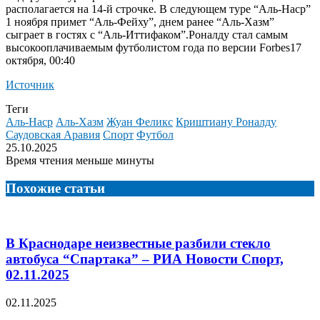
располагается на 14-й строчке. В следующем туре “Аль-Наср”
1 ноября примет “Аль-Фейху”, днем ранее “Аль-Хазм”
сыграет в гостях с “Аль-Иттифаком”.
Роналду стал самым
высокооплачиваемым футболистом года по версии Forbes17
октября, 00:40
Источник
Теги
Аль-Наср
Аль-Хазм
Жуан Феликс
Криштиану Роналду
Саудовская Аравия
Спорт
Футбол
25.10.2025
Время чтения меньше минуты
Похожие статьи
В Краснодаре неизвестные разбили стекло
автобуса “Спартака” – РИА Новости Спорт,
02.11.2025
02.11.2025