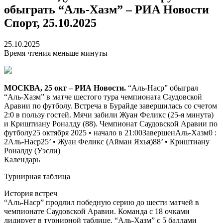
обыграть “Аль-Хазм” – РИА Новости
Спорт, 25.10.2025
25.10.2025
Время чтения меньше минуты
МОСКВА, 25 окт – РИА Новости.
“Аль-Наср” обыграл
“Аль-Хазм” в матче шестого тура чемпионата Саудовской
Аравии по футболу. Встреча в Бурайде завершилась со счетом
2:0 в пользу гостей. Мячи забили Жуан Феликс (25-я минута)
и Криштиану Роналду (88). Чемпионат Саудовской Аравии по
футболу25 октября 2025 • начало в 21:00Завершен
Аль-Хазм
0
:
2
Аль-Наср
25‎’‎ • Жуан Феликс (
Айман Яхья
)88‎’‎ • Криштиану
Роналду (
Уэсли
)
Календарь
Турнирная таблица
История встреч
“Аль-Наср” продлил победную серию до шести матчей в
чемпионате Саудовской Аравии. Команда с 18 очками
лидирует в турнирной таблице. “Аль-Хазм” с 5 баллами