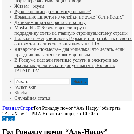
нефтеперерабатывающих заводов
Живем – жуем
Рубль крепкий до «не могу больше»?
Домашние шпроты из уклейки не хуже “балтийских”
Дачные «шпроты» растаяли во рту
MosBuild 2026: зачем девелоперу и
подрядчиĸу ехать на главную стройĸувыставĸу страны
Плакало немецкое золото: Германии пора забыть о своих
сотнях тонн слитков, хранящихся в США
Январское «похмелье» для кошелька: что делать, если
праздник оказался слишком дорогим
В Госдуме назвали платные услуги в электронных
школьных дневниках недопустимыми | Новости:
ГАРАНТ.РУ
Искать
Switch skin
Sidebar
Случайная статья
Главная
/
Спорт
/
Гол Роналду помог “Аль-Насру” обыграть
“Аль-Хазм” – РИА Новости Спорт, 25.10.2025
Спорт
Гол Роналду помог “Аль-Насру”