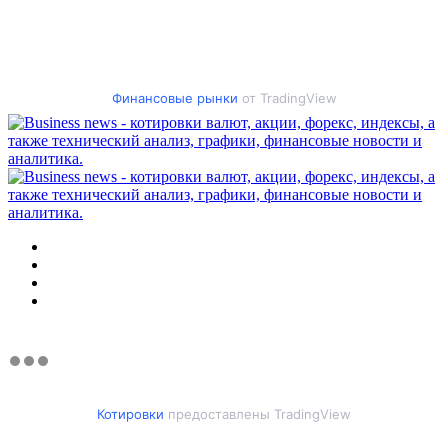
Финансовые рынки
от TradingView
Меню
Искать
Switch
skin
Войти
Котировки
предоставлены TradingView