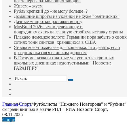
нефтеперерабатывающих заводов
Живем – жуем
Рубль крепкий до «не могу больше»?
Домашние шпроты из уклейки не хуже “балтийских”
Дачные «шпроты» растаяли во рту
MosBuild 2026: зачем девелоперу и
подрядчиĸу ехать на главную стройĸувыставĸу страны
Плакало немецкое золото: Германии пора забыть о своих
сотнях тонн слитков, хранящихся в США
Январское «похмелье» для кошелька: что делать, если
праздник оказался слишком дорогим
В Госдуме назвали платные услуги в электронных
школьных дневниках недопустимыми | Новости:
ГАРАНТ.РУ
Искать
Switch
skin
Sidebar
Случайная
статья
Главная
/
Спорт
/
Футболисты “Нижнего Новгорода” и “Рубина”
сыграли вничью в матче РПЛ – РИА Новости Спорт,
08.11.2025
Спорт