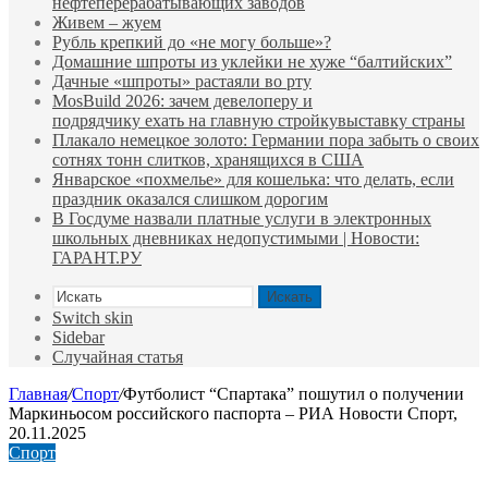
нефтеперерабатывающих заводов
Живем – жуем
Рубль крепкий до «не могу больше»?
Домашние шпроты из уклейки не хуже “балтийских”
Дачные «шпроты» растаяли во рту
MosBuild 2026: зачем девелоперу и
подрядчиĸу ехать на главную стройĸувыставĸу страны
Плакало немецкое золото: Германии пора забыть о своих
сотнях тонн слитков, хранящихся в США
Январское «похмелье» для кошелька: что делать, если
праздник оказался слишком дорогим
В Госдуме назвали платные услуги в электронных
школьных дневниках недопустимыми | Новости:
ГАРАНТ.РУ
Искать
Switch skin
Sidebar
Случайная статья
Главная
/
Спорт
/
Футболист “Спартака” пошутил о получении
Маркиньосом российского паспорта – РИА Новости Спорт,
20.11.2025
Спорт