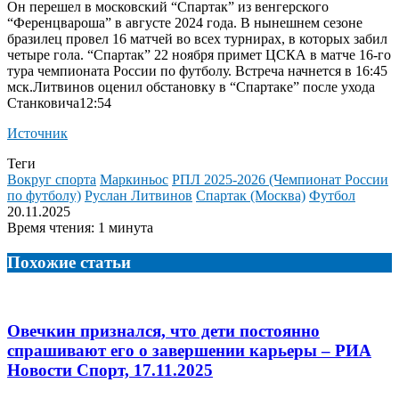
Он перешел в московский “Спартак” из венгерского
“Ференцвароша” в августе 2024 года. В нынешнем сезоне
бразилец провел 16 матчей во всех турнирах, в которых забил
четыре гола. “Спартак” 22 ноября примет ЦСКА в матче 16-го
тура чемпионата России по футболу. Встреча начнется в 16:45
мск.
Литвинов оценил обстановку в “Спартаке” после ухода
Станковича12:54
Источник
Теги
Вокруг спорта
Маркиньос
РПЛ 2025-2026 (Чемпионат России
по футболу)
Руслан Литвинов
Спартак (Москва)
Футбол
20.11.2025
Время чтения: 1 минута
Похожие статьи
Овечкин признался, что дети постоянно
спрашивают его о завершении карьеры – РИА
Новости Спорт, 17.11.2025