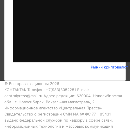
Рынки криптовалют
© Все права защищены 2026
КОНТАКТЫ: Телефон: +7(983)3052251 E-mail:
centralpress@mail.ru Адрес редакции: 630004, Новосибирская
обл., г. Новосибирск, Вокзальная магистраль, 2
Информационное агентство «Центральная Пресса»
Свидетельство о регистрации СМИ ИА № ФС 77 - 85431
выдано федеральной службой по надзору в сфере связи,
информационных технологий и массовых коммуникаций