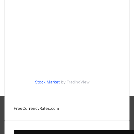
Stock Market
by TradingView
FreeCurrencyRates.com