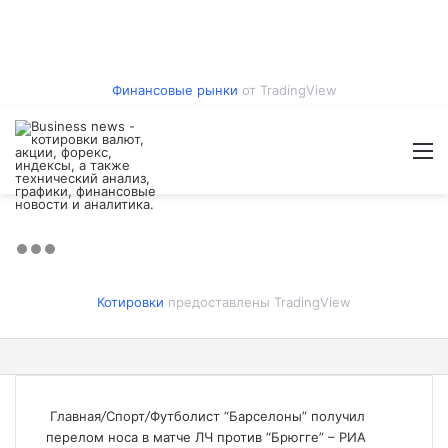
Финансовые рынки
от TradingView
Войти
Switch
Искат
М
skin
Котировки
предоставлены TradingView
Главная
/
Спорт
/
Футболист “Барселоны” получил
перелом носа в матче ЛЧ против “Брюгге” – РИА