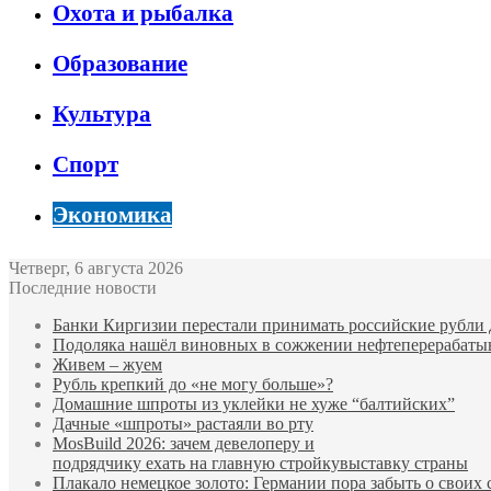
Охота и рыбалка
Образование
Культура
Спорт
Экономика
Четверг, 6 августа 2026
Последние новости
Банки Киргизии перестали принимать российские рубли 
Подоляка нашёл виновных в сожжении нефтеперерабаты
Живем – жуем
Рубль крепкий до «не могу больше»?
Домашние шпроты из уклейки не хуже “балтийских”
Дачные «шпроты» растаяли во рту
MosBuild 2026: зачем девелоперу и
подрядчиĸу ехать на главную стройĸувыставĸу страны
Плакало немецкое золото: Германии пора забыть о своих