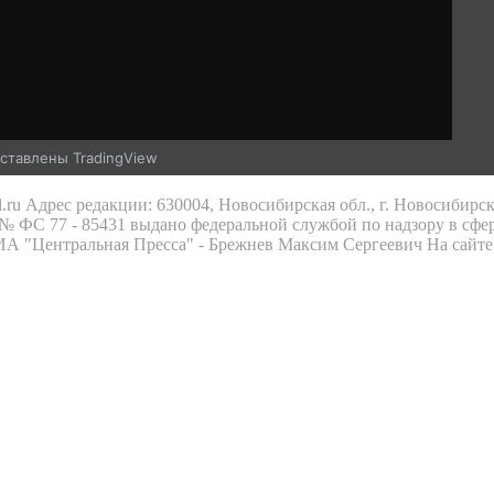
ставлены TradingView
.ru Адрес редакции: 630004, Новосибирская обл., г. Новосибирс
 ФС 77 - 85431 выдано федеральной службой по надзору в сфе
 ИА "Центральная Пресса" - Брежнев Максим Сергеевич На сайте