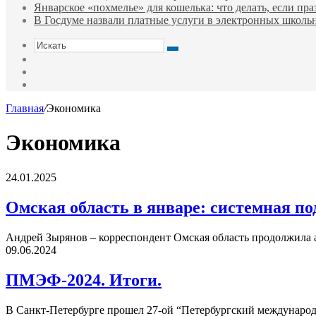
Январское «похмелье» для кошелька: что делать, если пр
В Госдуме назвали платные услуги в электронных школ
Искать
Switch
skin
Sidebar
Случайная
статья
Главная
/
Экономика
Экономика
Омская
24.01.2025
область
в
Омская область в январе: системная п
январе:
системная
Андрей Зырянов – корреспондент Омская область продолжила
поддержка
ПМЭФ-2024.
09.06.2024
участников
Итоги.
СВО
ПМЭФ-2024. Итоги.
и
их
семей
В Санкт-Петербурге прошел 27-ой “Петербургский междунаро