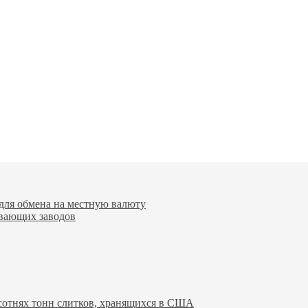
для обмена на местную валюту
вающих заводов
 сотнях тонн слитков, хранящихся в США