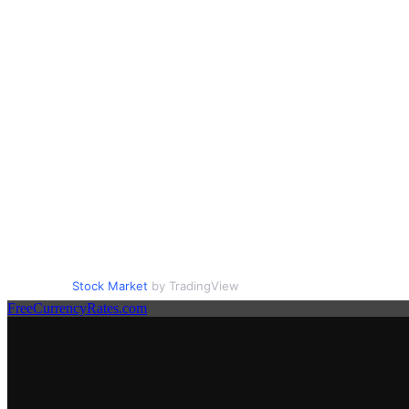
Stock Market
by TradingView
FreeCurrencyRates.com