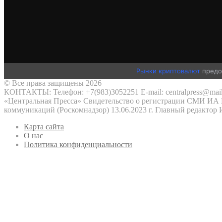
Рынки криптовалют
предо
© Все права защищены 2026
КОНТАКТЫ: Телефон: +7(983)3052251 E-mail: centralpress@mail
«Центральная Пресса» Свидетельство о регистрации СМИ ИА №
коммуникаций (Роскомнадзор) 13.06.2023 г. Главный редактор
Карта сайта
О нас
Политика конфиденциальности
Кнопка
«Наверх»