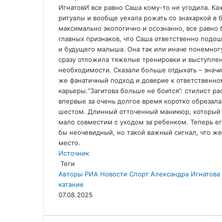
ИгнатовИ все равно Саша кому-то не угодила. К
ритуалы и вообще уехала рожать со знахаркой в 
максимально экологично и осознанно, все равно 
главных признаков, что Саша ответственно подош
и будущего малыша. Она так или иначе понемногу
сразу отложила тяжелые тренировки и выступлени
необходимости. Сказали больше отдыхать – значи
же фанатичный подход и доверие к ответственном
карьеры.
“Загитова больше не боится”: стилист р
впервые за очень долгое время коротко обрезала
шестом. Длинный отточенный маникюр, который о
мало совместим с уходом за ребенком. Теперь е
бы неочевидный, но такой важный сигнал, что ж
место.
Источник
Теги
Авторы РИА Новости Спорт
Александра Игнатова 
катание
07.08.2025