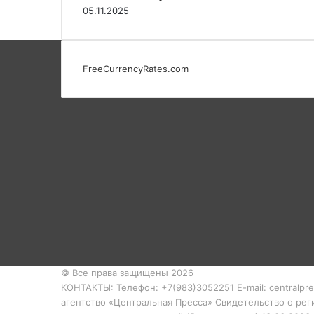
05.11.2025
FreeCurrencyRates.com
© Все права защищены 2026
КОНТАКТЫ: Телефон: +7(983)3052251 E-mail: centralpr
агентство «Центральная Пресса» Свидетельство о ре