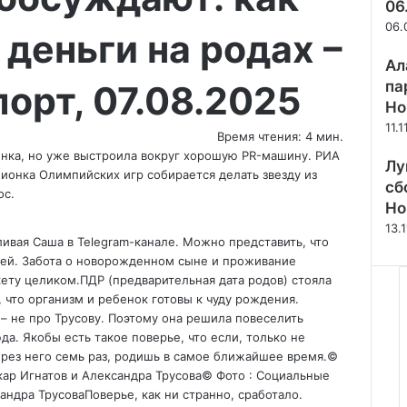
06
06.
 деньги на родах –
Ал
па
орт, 07.08.2025
Но
11.
Время чтения: 4 мин.
енка, но уже выстроила вокруг хорошую PR-машину. РИА
Лу
пионка Олимпийских игр собирается делать звезду из
сб
ос.
Но
13.
ливая Саша в Telegram-канале. Можно представить, что
тей. Забота о новорожденном сыне и проживание
ету целиком.ПДР (предварительная дата родов) стояла
е, что организм и ребенок готовы к чуду рождения.
– не про Трусову. Поэтому она решила повеселить
а. Якобы есть такое поверье, что если, только не
ерез него семь раз, родишь в самое ближайшее время.
©
ар Игнатов и Александра Трусова
© Фото : Социальные
ндра ТрусоваПоверье, как ни странно, сработало.