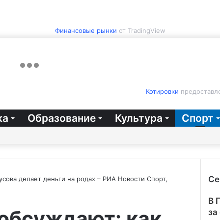
Финансовые рынки
от TradingView
Котировки
предоставле
ка
Образование
Культура
Спорт
Се
усова делает деньги на родах – РИА Новости Спорт,
Зак
В 
 обсуждают: как
за