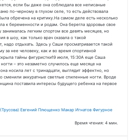
ажется, если бы даже она соблюдала все неписаные
баню по-черному в глухом селе, то есть действовала
была обречена на критику.На самом деле есть несколько
ла к беременности и родам. Она берегла здоровье свое
 занималась легким спортом все девять месяцев, но
я в шоу, как только врач сказала о такой
т, надо отдыхать. Здесь у Саши просматривается такой
у за нее человеку, как и во время спортивной
аскрыла тайны фигуристки19 июля, 15:30
А еще Саша
 ногти – это незаметно случилось еще месяце на
на носила лет с тринадцати, выглядит эффектно, но
го сменили аккуратные светлые спиленные ногти. Вроде
енщина поставила интересы будущего ребенка на первое
(Трусова)
Евгений Плющенко
Макар Игнатов
Фигурное
Время чтения: 4 мин.