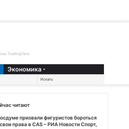
ны TradingView
Экономика
Случайная
Sidebar
Switch
Искать
статья
skin
йчас читают
рыть
Госдуме призвали фигуристов бороться
 свои права в CAS – РИА Новости Спорт,