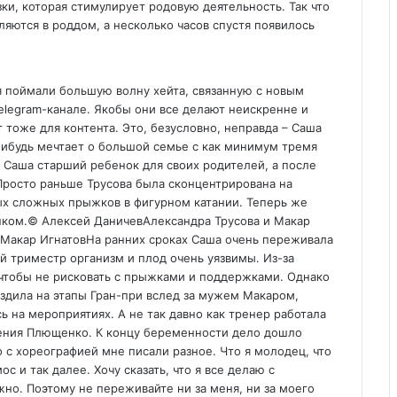
ки, которая стимулирует родовую деятельность. Так что
ляются в роддом, а несколько часов спустя появилось
я поймали большую волну хейта, связанную с новым
elegram-канале. Якобы они все делают неискренне и
 тоже для контента. Это, безусловно, неправда – Саша
-нибудь мечтает о большой семье с как минимум тремя
– Саша старший ребенок для своих родителей, а после
Просто раньше Трусова была сконцентрирована на
ых сложных прыжков в фигурном катании. Теперь же
нком.
© Алексей Даничев
Александра Трусова и Макар
 Макар ИгнатовНа ранних сроках Саша очень переживала
й триместр организм и плод очень уязвимы. Из-за
чтобы не рисковать с прыжками и поддержками. Однако
здила на этапы Гран-при вслед за мужем Макаром,
ь на мероприятиях. А не так давно как тренер работала
гения Плющенко. К концу беременности дело дошло
 с хореографией мне писали разное. Что я молодец, что
ос и так далее. Хочу сказать, что я все делаю с
жно. Поэтому не переживайте ни за меня, ни за моего