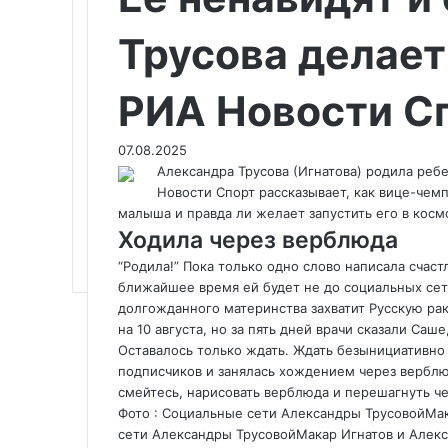
Трусова делает
РИА Новости Сп
07.08.2025
Александра Трусова (Игнатова) родила реб
Новости Спорт рассказывает, как вице-чем
малыша и правда ли желает запустить его в косм
Ходила через верблюда
“Родила!” Пока только одно слово написала счаст
ближайшее время ей будет не до социальных се
долгожданного материнства захватит Русскую рак
на 10 августа, но за пять дней врачи сказали Саш
Оставалось только ждать. Ждать безынициативно 
подписчиков и занялась хождением через верблюд
смейтесь, нарисовать верблюда и перешагнуть ч
Фото : Социальные сети Александры Трусовой
Мак
сети Александры ТрусовойМакар Игнатов и Алекса