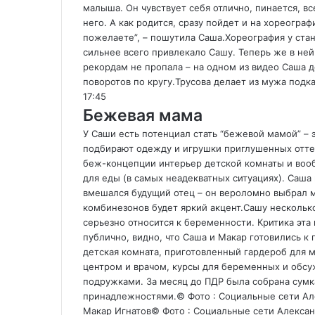
малыша. Он чувствует себя отлично, пинается, вс
него. А как родится, сразу пойдет и на хореограф
пожелаете”, – пошутила Саша.Хореография у стан
сильнее всего привлекало Сашу. Теперь же в ней 
рекордам не пропала – на одном из видео Саша 
поворотов по кругу.
Трусова делает из мужа подк
17:45
Бежевая мама
У Саши есть потенциал стать “бежевой мамой” – 
подбирают одежду и игрушки приглушенных оттен
беж-концепции интерьер детской комнаты и воо
для еды (в самых неадекватных ситуациях). Саша
вмешался будущий отец – он вероломно выбрал 
комбинезонов будет яркий акцент.Сашу несколько
серьезно относится к беременности. Критика эта 
публично, видно, что Саша и Макар готовились к
детская комната, приготовленный гардероб для 
центром и врачом, курсы для беременных и обс
подружками. За месяц до ПДР была собрана су
принадлежностями.
© Фото : Социальные сети А
Макар Игнатов
© Фото : Социальные сети Алексан