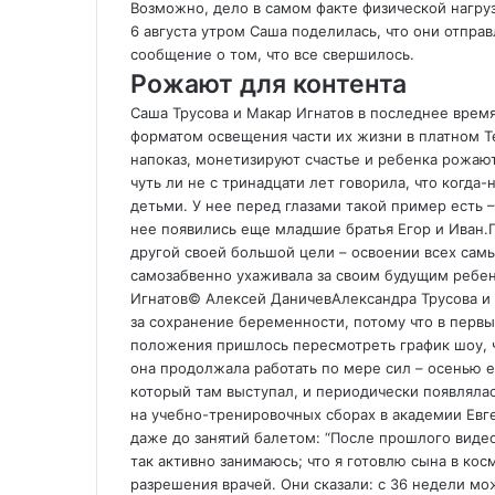
Возможно, дело в самом факте физической нагруз
6 августа утром Саша поделилась, что они отправ
сообщение о том, что все свершилось.
Рожают для контента
Саша Трусова и Макар Игнатов в последнее врем
форматом освещения части их жизни в платном T
напоказ, монетизируют счастье и ребенка рожают
чуть ли не с тринадцати лет говорила, что когда
детьми. У нее перед глазами такой пример есть 
нее появились еще младшие братья Егор и Иван.
другой своей большой цели – освоении всех сам
самозабвенно ухаживала за своим будущим ребе
Игнатов
© Алексей ДаничевАлександра Трусова и
за сохранение беременности, потому что в первы
положения пришлось пересмотреть график шоу, 
она продолжала работать по мере сил – осенью е
который там выступал, и периодически появлялас
на учебно-тренировочных сборах в академии Ев
даже до занятий балетом: “После прошлого видео
так активно занимаюсь; что я готовлю сына в косм
разрешения врачей. Они сказали: с 36 недели мо