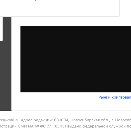
Рынки криптова
ess@mail.ru Адрес редакции: 630004, Новосибирская обл., г. Новос
гистрации СМИ ИА № ФС 77 - 85431 выдано федеральной службой по