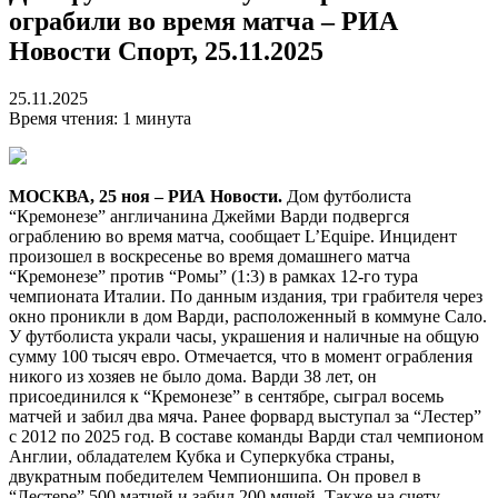
ограбили во время матча – РИА
Новости Спорт, 25.11.2025
25.11.2025
Время чтения: 1 минута
МОСКВА, 25 ноя – РИА Новости.
Дом футболиста
“Кремонезе” англичанина Джейми Варди подвергся
ограблению во время матча, сообщает L’Equipe. Инцидент
произошел в воскресенье во время домашнего матча
“Кремонезе” против “Ромы” (1:3) в рамках 12-го тура
чемпионата Италии. По данным издания, три грабителя через
окно проникли в дом Варди, расположенный в коммуне Сало.
У футболиста украли часы, украшения и наличные на общую
сумму 100 тысяч евро. Отмечается, что в момент ограбления
никого из хозяев не было дома. Варди 38 лет, он
присоединился к “Кремонезе” в сентябре, сыграл восемь
матчей и забил два мяча. Ранее форвард выступал за “Лестер”
с 2012 по 2025 год. В составе команды Варди стал чемпионом
Англии, обладателем Кубка и Суперкубка страны,
двукратным победителем Чемпионшипа. Он провел в
“Лестере” 500 матчей и забил 200 мячей. Также на счету