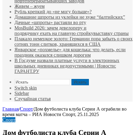
нефтеперерабатывающих заводов
Живем – жуем
Рубль крепкий до «не могу больше»?
Домашние шпроты из уклейки не хуже “балтийских”
Дачные «шпроты» растаяли во рту
MosBuild 2026: зачем девелоперу и
подрядчиĸу ехать на главную стройĸувыставĸу страны
Плакало немецкое золото: Германии пора забыть о своих
сотнях тонн слитков, хранящихся в США
Январское «похмелье» для кошелька: что делать, если
праздник оказался слишком дорогим
В Госдуме назвали платные услуги в электронных
школьных дневниках недопустимыми | Новости:
ГАРАНТ.РУ
Искать
Switch skin
Sidebar
Случайная статья
Главная
/
Спорт
/
Дом футболиста клуба Серии А ограбили во
время матча – РИА Новости Спорт, 25.11.2025
Спорт
Дом футболиста клуба Серии А