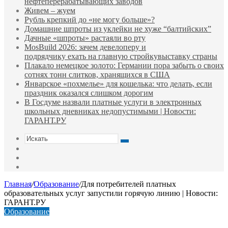
нефтеперерабатывающих заводов
Живем – жуем
Рубль крепкий до «не могу больше»?
Домашние шпроты из уклейки не хуже “балтийских”
Дачные «шпроты» растаяли во рту
MosBuild 2026: зачем девелоперу и
подрядчиĸу ехать на главную стройĸувыставĸу страны
Плакало немецкое золото: Германии пора забыть о своих
сотнях тонн слитков, хранящихся в США
Январское «похмелье» для кошелька: что делать, если
праздник оказался слишком дорогим
В Госдуме назвали платные услуги в электронных
школьных дневниках недопустимыми | Новости:
ГАРАНТ.РУ
Искать
Switch
skin
Sidebar
Случайная
статья
Главная
/
Образование
/
Для потребителей платных
образовательных услуг запустили горячую линию | Новости:
ГАРАНТ.РУ
Образование