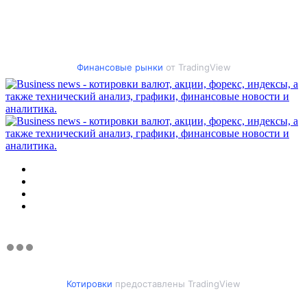
Финансовые рынки
от TradingView
Меню
Искать
Switch
skin
Войти
Котировки
предоставлены TradingView