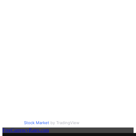
Stock Market
by TradingView
FreeCurrencyRates.com