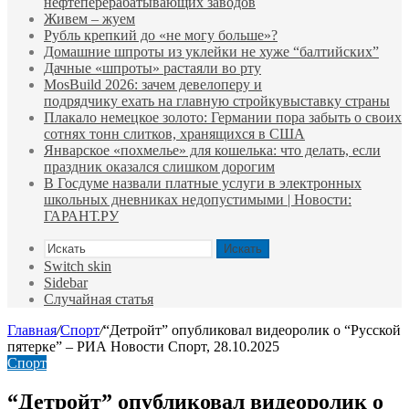
нефтеперерабатывающих заводов
Живем – жуем
Рубль крепкий до «не могу больше»?
Домашние шпроты из уклейки не хуже “балтийских”
Дачные «шпроты» растаяли во рту
MosBuild 2026: зачем девелоперу и
подрядчиĸу ехать на главную стройĸувыставĸу страны
Плакало немецкое золото: Германии пора забыть о своих
сотнях тонн слитков, хранящихся в США
Январское «похмелье» для кошелька: что делать, если
праздник оказался слишком дорогим
В Госдуме назвали платные услуги в электронных
школьных дневниках недопустимыми | Новости:
ГАРАНТ.РУ
Искать
Switch skin
Sidebar
Случайная статья
Главная
/
Спорт
/
“Детройт” опубликовал видеоролик о “Русской
пятерке” – РИА Новости Спорт, 28.10.2025
Спорт
“Детройт” опубликовал видеоролик о