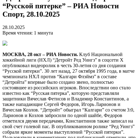
“Русской пятерке” – РИА Новости
Спорт, 28.10.2025
28.10.2025
Время чтения: 1 минута
МОСКВА, 28 окт – РИА Новости.
Клуб Национальной
хоккейной лиги (НХЛ) “Детройт Ред Уингз” в соцсети Х
опубликовал видеоролик в честь 30-летия со дня создания
“Русской пятерки”. 30 лет назад, 27 октября 1995 года, в матче
чемпионата НХЛ против “Калгари Флэймз” в составе
“Детройта” впервые было создано звено, полностью
состоявшее из российских игроков. Впоследствии оно стало
известно как “Русская пятерка”, которую представляли
защитники Вячеслав Фетисов и Владимир Константинов, а
также нападающие Сергей Федоров, Игорь Ларионов и
Вячеслав Козлов. “Детройт” обыграл “Калгари” со счетом 3:0,
Ларионов и Козлов забросили по одной шайбе, Федоров
отметился двумя передачами, Константинов также записал на
свой счет голевой пас. В опубликованном ролике “Ред Уингз”
собрали яркие моменты выступлений “Русской пятерки”.
Пользователи в комментариях под публикацией отметили, что