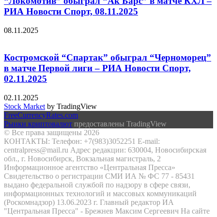
“Локомотив” обыграл “Ак Барс” в матче КХЛ –
РИА Новости Спорт, 08.11.2025
08.11.2025
Костромской “Спартак” обыграл “Черноморец”
в матче Первой лиги – РИА Новости Спорт,
02.11.2025
02.11.2025
Stock Market
by TradingView
FreeCurrencyRates.com
Рынки криптовалют
предоставлены TradingView
© Все права защищены 2026
КОНТАКТЫ: Телефон: +7(983)3052251 E-mail:
centralpress@mail.ru Адрес редакции: 630004, Новосибирская
обл., г. Новосибирск, Вокзальная магистраль, 2
Информационное агентство «Центральная Пресса»
Свидетельство о регистрации СМИ ИА № ФС 77 - 85431
выдано федеральной службой по надзору в сфере связи,
информационных технологий и массовых коммуникаций
(Роскомнадзор) 13.06.2023 г. Главный редактор ИА
"Центральная Пресса" - Брежнев Максим Сергеевич На сайте