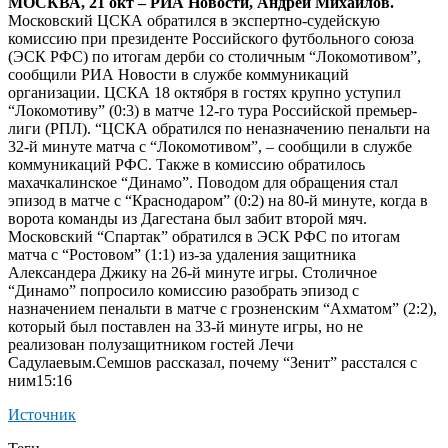
МОСКВА, 21 окт – РИА Новости, Андрей Михайлов.
Московский ЦСКА обратился в экспертно-судейскую
комиссию при президенте Российского футбольного союза
(ЭСК РФС) по итогам дерби со столичным “Локомотивом”,
сообщили РИА Новости в службе коммуникаций
организации. ЦСКА 18 октября в гостях крупно уступил
“Локомотиву” (0:3) в матче 12-го тура Российской премьер-
лиги (РПЛ). “ЦСКА обратился по неназначению пенальти на
32-й минуте матча с “Локомотивом”, – сообщили в службе
коммуникаций РФС. Также в комиссию обратилось
махачкалинское “Динамо”. Поводом для обращения стал
эпизод в матче с “Краснодаром” (0:2) на 80-й минуте, когда в
ворота команды из Дагестана был забит второй мяч.
Московский “Спартак” обратился в ЭСК РФС по итогам
матча с “Ростовом” (1:1) из-за удаления защитника
Александера Джику на 26-й минуте игры. Столичное
“Динамо” попросило комиссию разобрать эпизод с
назначением пенальти в матче с грозненским “Ахматом” (2:2),
который был поставлен на 33-й минуте игры, но не
реализован полузащитником гостей Лечи
Садулаевым.
Семшов рассказал, почему “Зенит” расстался с
ним15:16
Источник