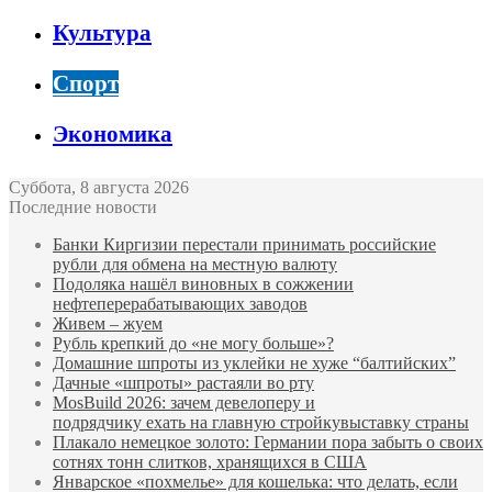
Культура
Спорт
Экономика
Суббота, 8 августа 2026
Последние новости
Банки Киргизии перестали принимать российские
рубли для обмена на местную валюту
Подоляка нашёл виновных в сожжении
нефтеперерабатывающих заводов
Живем – жуем
Рубль крепкий до «не могу больше»?
Домашние шпроты из уклейки не хуже “балтийских”
Дачные «шпроты» растаяли во рту
MosBuild 2026: зачем девелоперу и
подрядчиĸу ехать на главную стройĸувыставĸу страны
Плакало немецкое золото: Германии пора забыть о своих
сотнях тонн слитков, хранящихся в США
Январское «похмелье» для кошелька: что делать, если