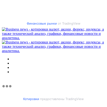
Финансовые рынки
от TradingView
Меню
Искать
Switch
skin
Войти
Котировки
предоставлены TradingView