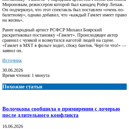
Мироновым, режиссером которой был канадец Робер Лепаж.
Он подчеркнул, что этот спектакль был поставлен «очень по-
балетному», однако добавил, что «каждый Гамлет имеет право
на жизнь».
Ранее народный артист РСФСР Михаил Боярский
раскритиковал постановку «Гамлет». Происходящее актер
сравнил с чумкой и возмутился наготой людей на сцене.
«Гамлет в МХТ в фольге ходит, сбоку бантик. Черт-те что!» —
заявил он.
Источник
30.06.2026
Время чтения: 1 минута
Похожие статьи
Волочкова сообщила о примирении с дочерью
после длительного конфликта
16.06.2026