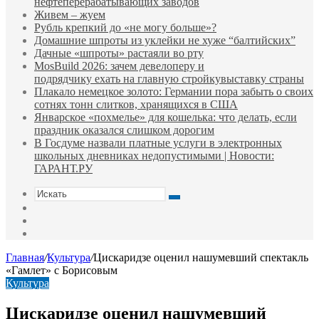
нефтеперерабатывающих заводов
Живем – жуем
Рубль крепкий до «не могу больше»?
Домашние шпроты из уклейки не хуже “балтийских”
Дачные «шпроты» растаяли во рту
MosBuild 2026: зачем девелоперу и
подрядчиĸу ехать на главную стройĸувыставĸу страны
Плакало немецкое золото: Германии пора забыть о своих
сотнях тонн слитков, хранящихся в США
Январское «похмелье» для кошелька: что делать, если
праздник оказался слишком дорогим
В Госдуме назвали платные услуги в электронных
школьных дневниках недопустимыми | Новости:
ГАРАНТ.РУ
Искать
Switch
skin
Sidebar
Случайная
статья
Главная
/
Культура
/
Цискаридзе оценил нашумевший спектакль
«Гамлет» с Борисовым
Культура
Цискаридзе оценил нашумевший