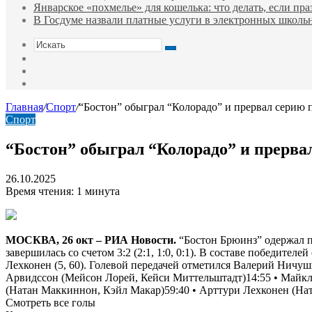
Январское «похмелье» для кошелька: что делать, если пр
В Госдуме назвали платные услуги в электронных школ
Искать
Switch
skin
Sidebar
Случайная
статья
Главная
/
Спорт
/
“Бостон” обыграл “Колорадо” и прервал серию
Спорт
“Бостон” обыграл “Колорадо” и прерва
26.10.2025
Время чтения: 1 минута
МОСКВА, 26 окт – РИА Новости.
“Бостон Брюинз” одержал п
завершилась со счетом 3:2 (2:1, 1:0, 0:1). В составе победит
Лехконен (5, 60). Голевой передачей отметился Валерий Ничуш
Арвидссон (
Мейсон Лорей
, Кейси Миттельштадт)14:55 • Май
(Натан Маккиннон,
Кэйл Макар
)59:40 • Арттури Лехконен (Н
Смотреть все голы