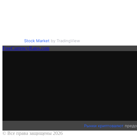
Stock Market
by TradingView
FreeCurrencyRates.com
Рынки криптовалют
предо
© Все права защищены 2026