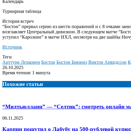
Календарь
Турнирная таблица
История встреч
“Бостон” прервал серию из шести поражений и с 8 очками зани
возглавляет Центральный дивизион. В следующем матче “Бостон
уступил “Каролине” в матче НХЛ, несмотря на две шайбы Нич
Источник
Теги
Арттури Лехконен
Бостон
Бостон Брюинз
Виктор Арвидссон
К
26.10.2025
Время чтения: 1 минута
Похожие статьи
“Мидтьюлланн” — “Селтик”: смотреть онлайн ма
06.11.2025
Карпин пошутил о Лабубу на 500-рублевой купюр