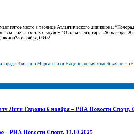
мает пятое место в таблице Атлантического дивизиона. “Колорад
” сыграет в гостях с клубом “Оттава Сентаторз” 28 октября. 2
ушкина24 октября, 08:02
олорадо Эвеланш
Морган Гики
Национальная хоккейная лига (
тч Лиги Европы 6 ноября – РИА Новости Спорт, 0
е – РИА Новости Спорт, 13.10.2025