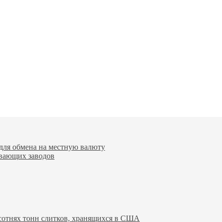
для обмена на местную валюту
вающих заводов
 сотнях тонн слитков, хранящихся в США