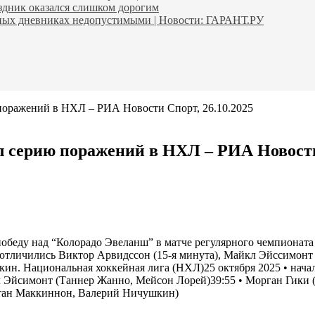
аздник оказался слишком дорогим
ьных дневниках недопустимыми | Новости: ГАРАНТ.РУ
 поражений в НХЛ – РИА Новости Спорт, 26.10.2025
л серию поражений в НХЛ – РИА Новости 
обеду над “Колорадо Эвеланш” в матче регулярного чемпионата
елей отличились Виктор Арвидссон (15-я минута), Майкл Эйссимон
кин. Национальная хоккейная лига (НХЛ)25 октября 2025 • нача
кл Эйсимонт (Таннер Жанно,
Мейсон Лорей
)39:55 • Морган Гики
атан Маккиннон, Валерий Ничушкин)