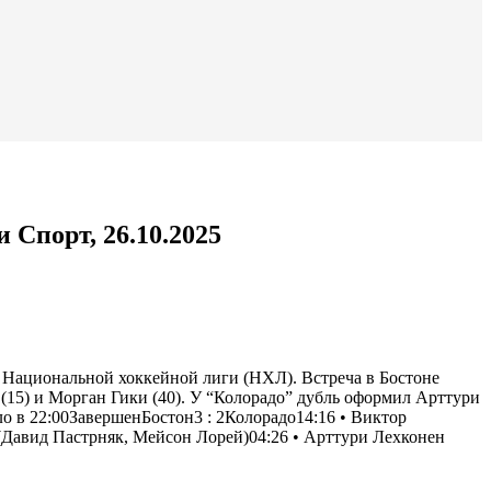
Спорт, 26.10.2025
 Национальной хоккейной лиги (НХЛ). Встреча в Бостоне
т (15) и Морган Гики (40). У “Колорадо” дубль оформил Арттури
ло в 22:00Завершен
Бостон
3
:
2
Колорадо
14:16 • Виктор
 (Давид Пастрняк,
Мейсон Лорей
)04:26 • Арттури Лехконен