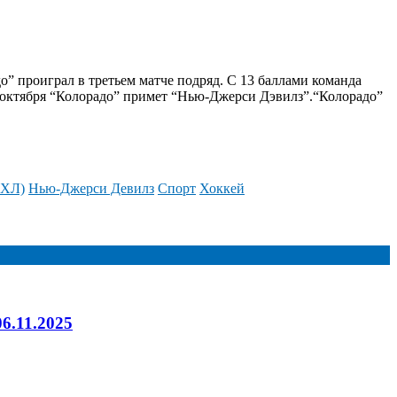
о” проиграл в третьем матче подряд. С 13 баллами команда
6 октября “Колорадо” примет “Нью-Джерси Дэвилз”.
“Колорадо”
НХЛ)
Нью-Джерси Девилз
Спорт
Хоккей
6.11.2025