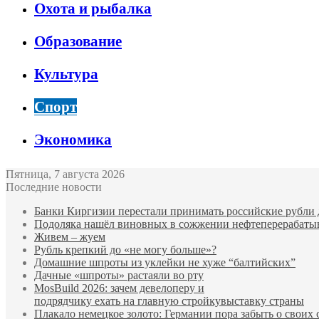
Охота и рыбалка
Образование
Культура
Спорт
Экономика
Пятница, 7 августа 2026
Последние новости
Банки Киргизии перестали принимать российские рубли 
Подоляка нашёл виновных в сожжении нефтеперерабаты
Живем – жуем
Рубль крепкий до «не могу больше»?
Домашние шпроты из уклейки не хуже “балтийских”
Дачные «шпроты» растаяли во рту
MosBuild 2026: зачем девелоперу и
подрядчиĸу ехать на главную стройĸувыставĸу страны
Плакало немецкое золото: Германии пора забыть о своих