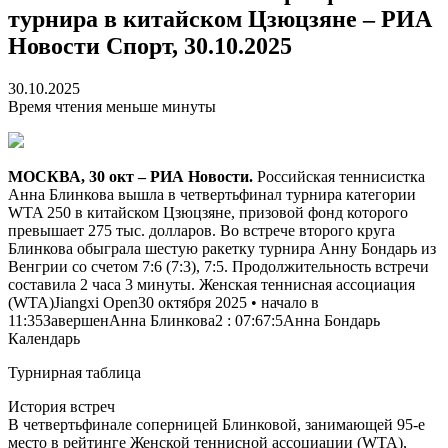
турнира в китайском Цзюцзяне – РИА
Новости Спорт, 30.10.2025
30.10.2025
Время чтения меньше минуты
МОСКВА, 30 окт – РИА Новости.
Российская теннисистка
Анна Блинкова вышла в четвертьфинал турнира категории
WTA 250 в китайском Цзюцзяне, призовой фонд которого
превышает 275 тыс. долларов. Во встрече второго круга
Блинкова обыграла шестую ракетку турнира Анну Бондарь из
Венгрии со счетом 7:6 (7:3), 7:5. Продолжительность встречи
составила 2 часа 3 минуты. Женская теннисная ассоциация
(WTA)Jiangxi Open30 октября 2025 • начало в
11:35Завершен
Анна Блинкова
2
:
0
7:6
7:5
Анна Бондарь
Календарь
Турнирная таблица
История встреч
В четвертьфинале соперницей Блинковой, занимающей 95-е
место в рейтинге Женской теннисной ассоциации (WTA),