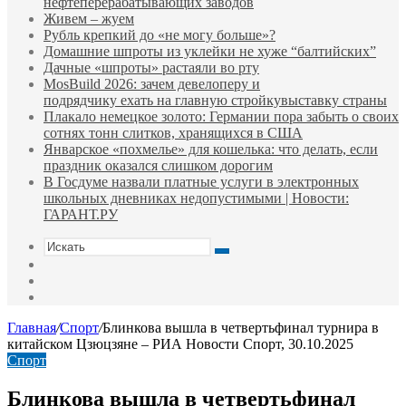
нефтеперерабатывающих заводов
Живем – жуем
Рубль крепкий до «не могу больше»?
Домашние шпроты из уклейки не хуже “балтийских”
Дачные «шпроты» растаяли во рту
MosBuild 2026: зачем девелоперу и
подрядчиĸу ехать на главную стройĸувыставĸу страны
Плакало немецкое золото: Германии пора забыть о своих
сотнях тонн слитков, хранящихся в США
Январское «похмелье» для кошелька: что делать, если
праздник оказался слишком дорогим
В Госдуме назвали платные услуги в электронных
школьных дневниках недопустимыми | Новости:
ГАРАНТ.РУ
Искать
Switch
skin
Sidebar
Случайная
статья
Главная
/
Спорт
/
Блинкова вышла в четвертьфинал турнира в
китайском Цзюцзяне – РИА Новости Спорт, 30.10.2025
Спорт
Блинкова вышла в четвертьфинал