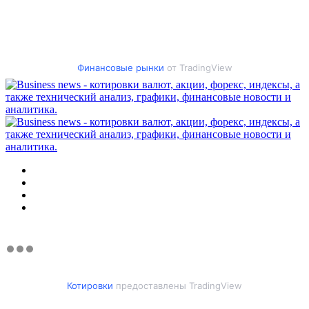
Финансовые рынки
от TradingView
Меню
Искать
Switch
skin
Войти
Котировки
предоставлены TradingView