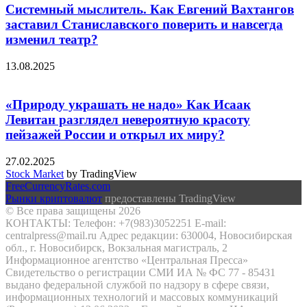
Системный мыслитель. Как Евгений Вахтангов
заставил Станиславского поверить и навсегда
изменил театр?
13.08.2025
«Природу украшать не надо» Как Исаак
Левитан разглядел невероятную красоту
пейзажей России и открыл их миру?
27.02.2025
Stock Market
by TradingView
FreeCurrencyRates.com
Рынки криптовалют
предоставлены TradingView
© Все права защищены 2026
КОНТАКТЫ: Телефон: +7(983)3052251 E-mail:
centralpress@mail.ru Адрес редакции: 630004, Новосибирская
обл., г. Новосибирск, Вокзальная магистраль, 2
Информационное агентство «Центральная Пресса»
Свидетельство о регистрации СМИ ИА № ФС 77 - 85431
выдано федеральной службой по надзору в сфере связи,
информационных технологий и массовых коммуникаций