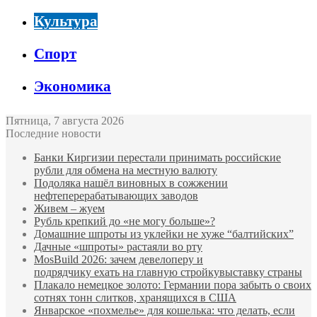
Культура
Спорт
Экономика
Пятница, 7 августа 2026
Последние новости
Банки Киргизии перестали принимать российские
рубли для обмена на местную валюту
Подоляка нашёл виновных в сожжении
нефтеперерабатывающих заводов
Живем – жуем
Рубль крепкий до «не могу больше»?
Домашние шпроты из уклейки не хуже “балтийских”
Дачные «шпроты» растаяли во рту
MosBuild 2026: зачем девелоперу и
подрядчиĸу ехать на главную стройĸувыставĸу страны
Плакало немецкое золото: Германии пора забыть о своих
сотнях тонн слитков, хранящихся в США
Январское «похмелье» для кошелька: что делать, если