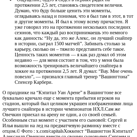
протяжении 2,5 лет, становясь свидетелем величия.
Думаю, что буду больше ценить эти моменты,
оглядываясь назад и понимая, что я был там в этот, в тот
и другие моменты. И был к этому всему причастен. Я
уже говорил это на протяжении нескольких последних
сезонов, что каждый раз воспринимаешь это немного
как данность: “Ну да, это же Алекс, он лучший снайпер
в истории, сыграл 1500 матчей”. Забивать столько за
карьеру, сколько он – тяжело представить себе такое.
Ценность таких моментов — я как раз думал об этом
недавно — для меня состоит в том, что у меня была
возможность тренировать величайшего снайпера в
хоккее на протяжении 2,5 лет. Я думал: “Вау. Мне очень
повезло”, — признался главный тренер “Вашингтона”
Спенсер Карбери.
О празднике на “Кэпитал Уан Арене” в Вашингтоне все
буквально кричало еще с момента прибытия игроков на
стадион, который был целиком украшен изображениями лица
лучшего снайпера в истории чемпионатов НХЛ.Сам же
Овечкин приехал на арену не один, а со своей семьей.
Особенным стал момент с участием его сыновей: Сергей и
Илья вышли на лед на предматчевую разминку вместе с
отцом.
© Фото : x.com/capitals
Хоккеист “Вашингтон Кэпиталз”
Александр Овечкин вместе со своими сыновьями Сергеем и