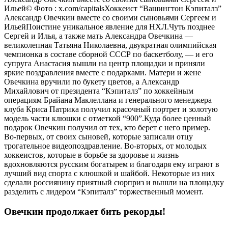
Ильей
© Фото : x.com/capitalsХоккеист “Вашингтон Кэпиталз”
Александр Овечкин вместе со своими сыновьями Сергеем и
ИльейПоистине уникальное явление для НХЛ.Чуть позднее
Сергей и Илья, а также мать Александра Овечкина —
великолепная Татьяна Николаевна, двукратная олимпийская
чемпионка в составе сборной СССР по баскетболу, — и его
супруга Анастасия вышли на центр площадки и приняли
яркие поздравления вместе с подарками. Матери и жене
Овечкина вручили по букету цветов, а Александр
Михайлович от президента “Кэпиталз” по хоккейным
операциям Брайана Маклеллана и генерального менеджера
клуба Криса Патрика получил красочный портрет и золотую
модель части клюшки с отметкой “900”.Куда более ценный
подарок Овечкин получил от тех, кто берет с него пример.
Во-первых, от своих сыновей, которые записали отцу
трогательное видеопоздравление. Во-вторых, от молодых
хоккеистов, которые в борьбе за здоровье и жизнь
вдохновляются русским богатырем и благодаря ему играют в
лучший вид спорта с клюшкой и шайбой. Некоторые из них
сделали россиянину приятный сюрприз и вышли на площадку
разделить с лидером “Кэпиталз” торжественный момент.
Овечкин продолжает бить рекорды!