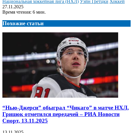
Национальная хоккейная лига (НХЛ)
Уэйн Гретцки
Хоккей
27.11.2025
Время чтения: 6 мин.
Похожие статьи
“Нью-Джерси” обыграл “Чикаго” в матче НХЛ,
Грицюк отметился передачей – РИА Новости
Спорт, 13.11.2025
13.11.2025