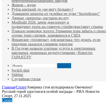
нефтеперерабатывающих заводов
Живем – жуем
Рубль крепкий до «не могу больше»?
Домашние шпроты из уклейки не хуже “балтийских”
Дачные «шпроты» растаяли во рту
MosBuild 2026: зачем девелоперу и
подрядчиĸу ехать на главную стройĸувыставĸу страны
Плакало немецкое золото: Германии пора забыть о своих
сотнях тонн слитков, хранящихся в США
Январское «похмелье» для кошелька: что делать, если
праздник оказался слишком дорогим
В Госдуме назвали платные услуги в электронных
школьных дневниках недопустимыми | Новости:
ГАРАНТ.РУ
Искать
Switch skin
Sidebar
Случайная статья
Главная
/
Спорт
/
Америка стоя аплодировала Овечкину!
Русский герой удостоился особой награды – РИА Новости
Спорт, 27.11.2025
Спорт