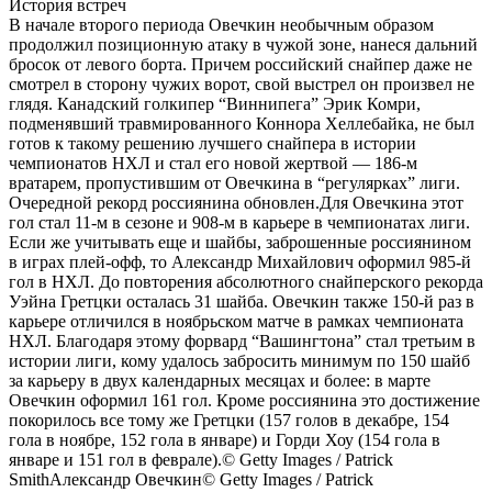
История встреч
В начале второго периода Овечкин необычным образом
продолжил позиционную атаку в чужой зоне, нанеся дальний
бросок от левого борта. Причем российский снайпер даже не
смотрел в сторону чужих ворот, свой выстрел он произвел не
глядя. Канадский голкипер “Виннипега” Эрик Комри,
подменявший травмированного Коннора Хеллебайка, не был
готов к такому решению лучшего снайпера в истории
чемпионатов НХЛ и стал его новой жертвой — 186-м
вратарем, пропустившим от Овечкина в “регулярках” лиги.
Очередной рекорд россиянина обновлен.Для Овечкина этот
гол стал 11-м в сезоне и 908-м в карьере в чемпионатах лиги.
Если же учитывать еще и шайбы, заброшенные россиянином
в играх плей-офф, то Александр Михайлович оформил 985-й
гол в НХЛ. До повторения абсолютного снайперского рекорда
Уэйна Гретцки осталась 31 шайба. Овечкин также 150-й раз в
карьере отличился в ноябрьском матче в рамках чемпионата
НХЛ. Благодаря этому форвард “Вашингтона” стал третьим в
истории лиги, кому удалось забросить минимум по 150 шайб
за карьеру в двух календарных месяцах и более: в марте
Овечкин оформил 161 гол. Кроме россиянина это достижение
покорилось все тому же Гретцки (157 голов в декабре, 154
гола в ноябре, 152 гола в январе) и Горди Хоу (154 гола в
январе и 151 гол в феврале).
© Getty Images / Patrick
Smith
Александр Овечкин
© Getty Images / Patrick