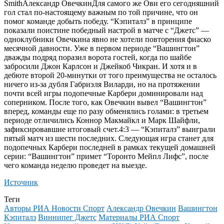
SmithАлександр ОвечкинДля самого же Ови его сегодняшний
гол стал по-настоящему важным по той причине, что он
помог команде добыть победу. “Кэпиталз” в принципе
показали поистине победный настрой в матче с “Джетс” —
одноклубники Овечкина явно не хотели повторения фиаско
месячной давности. Уже в первом периоде “Вашингтон”
дважды подряд поразил ворота гостей, когда по шайбе
забросили Джон Карлсон и Джейкоб Чикран. И хотя и в
дебюте второй 20-минутки от того преимущества не осталось
ничего из-за дубля Габриэля Виларди, но на протяжении
почти всей игры подопечные Карбери доминировали над
соперником. После того, как Овечкин вывел “Вашингтон”
вперед, команды еще по разу обменялись голами: в третьем
периоде отличились Коннор Макмайкл и Марк Шайфли,
зафиксировавшие итоговый счет.4:3 — “Кэпиталз” выиграли
пятый матч из шести последних. Следующая игра станет для
подопечных Карбери последней в рамках текущей домашней
серии: “Вашингтон” примет “Торонто Мейпл Лифс”, после
чего команда неделю проведет на выезде.
Источник
Теги
Авторы РИА Новости Спорт
Александр Овечкин
Вашингтон
Кэпиталз
Виннипег Джетс
Материалы РИА Спорт