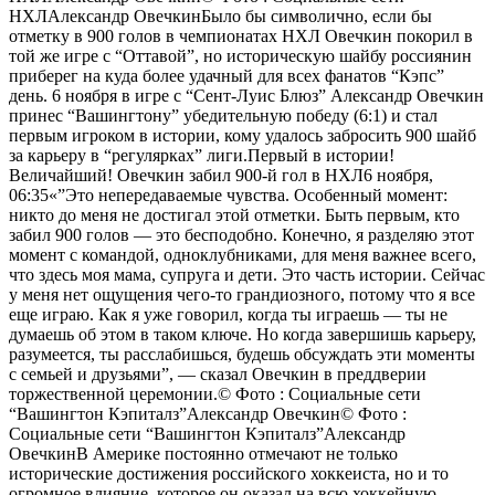
НХЛАлександр ОвечкинБыло бы символично, если бы
отметку в 900 голов в чемпионатах НХЛ Овечкин покорил в
той же игре с “Оттавой”, но историческую шайбу россиянин
приберег на куда более удачный для всех фанатов “Кэпс”
день. 6 ноября в игре с “Сент-Луис Блюз” Александр Овечкин
принес “Вашингтону” убедительную победу (6:1) и стал
первым игроком в истории, кому удалось забросить 900 шайб
за карьеру в “регулярках” лиги.
Первый в истории!
Величайший! Овечкин забил 900-й гол в НХЛ6 ноября,
06:35
«”Это непередаваемые чувства. Особенный момент:
никто до меня не достигал этой отметки. Быть первым, кто
забил 900 голов — это бесподобно. Конечно, я разделяю этот
момент с командой, одноклубниками, для меня важнее всего,
что здесь моя мама, супруга и дети. Это часть истории. Сейчас
у меня нет ощущения чего-то грандиозного, потому что я все
еще играю. Как я уже говорил, когда ты играешь — ты не
думаешь об этом в таком ключе. Но когда завершишь карьеру,
разумеется, ты расслабишься, будешь обсуждать эти моменты
с семьей и друзьями”, — сказал Овечкин в преддверии
торжественной церемонии.
© Фото : Социальные сети
“Вашингтон Кэпиталз”
Александр Овечкин
© Фото :
Социальные сети “Вашингтон Кэпиталз”Александр
ОвечкинВ Америке постоянно отмечают не только
исторические достижения российского хоккеиста, но и то
огромное влияние, которое он оказал на всю хоккейную