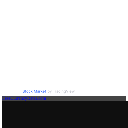
Stock Market
by TradingView
FreeCurrencyRates.com