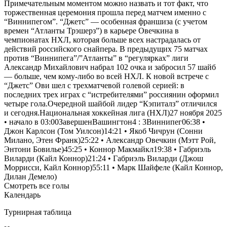
Примечательным моментом можно назвать и тот факт, что
торжественная церемония прошла перед матчем именно с
“Виннипегом”. “Джетс” — особенная франшиза (с учетом
времен “Атланты Трэшерз”) в карьере Овечкина в
чемпионатах НХЛ, которая больше всех настрадалась от
действий российского снайпера. В предыдущих 75 матчах
против “Виннипега”/”Атланты” в “регулярках” лиги
Александр Михайлович набрал 102 очка и забросил 57 шайб
— больше, чем кому-либо во всей НХЛ. К новой встрече с
“Джетс” Ови шел с трехматчевой голевой серией: в
последних трех играх с “истребителями” россиянин оформил
четыре гола.Очередной шайбой лидер “Кэпиталз” отличился
и сегодня.Национальная хоккейная лига (НХЛ)27 ноября 2025
• начало в 03:00Завершен
Вашингтон
4
:
3
Виннипег
06:38 •
Джон Карлсон (Том Уилсон)14:21 •
Якоб Чичрун
(Сонни
Милано,
Этен Франк
)25:22 • Александр Овечкин (Мэтт Рой,
Энтони Бовилье)45:25 • Коннор Макмайкл19:38 • Габриэль
Виларди (Кайл Коннор)21:24 • Габриэль Виларди (Джош
Моррисси, Кайл Коннор)55:11 • Марк Шайфеле (Кайл Коннор,
Дилан Демело)
Смотреть все голы
Календарь
Турнирная таблица