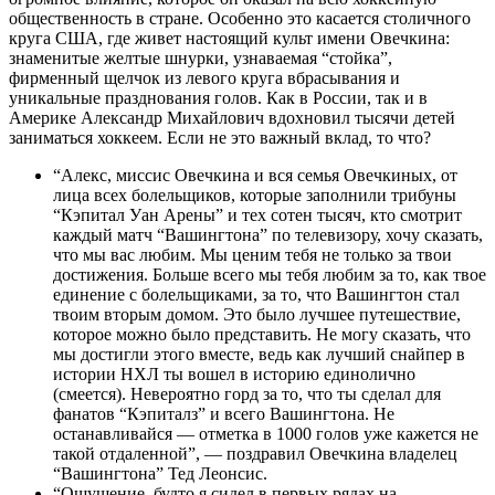
общественность в стране. Особенно это касается столичного
круга США, где живет настоящий культ имени Овечкина:
знаменитые желтые шнурки, узнаваемая “стойка”,
фирменный щелчок из левого круга вбрасывания и
уникальные празднования голов. Как в России, так и в
Америке Александр Михайлович вдохновил тысячи детей
заниматься хоккеем. Если не это важный вклад, то что?
“Алекс, миссис Овечкина и вся семья Овечкиных, от
лица всех болельщиков, которые заполнили трибуны
“Кэпитал Уан Арены” и тех сотен тысяч, кто смотрит
каждый матч “Вашингтона” по телевизору, хочу сказать,
что мы вас любим. Мы ценим тебя не только за твои
достижения. Больше всего мы тебя любим за то, как твое
единение с болельщиками, за то, что Вашингтон стал
твоим вторым домом. Это было лучшее путешествие,
которое можно было представить. Не могу сказать, что
мы достигли этого вместе, ведь как лучший снайпер в
истории НХЛ ты вошел в историю единолично
(смеется). Невероятно горд за то, что ты сделал для
фанатов “Кэпиталз” и всего Вашингтона. Не
останавливайся — отметка в 1000 голов уже кажется не
такой отдаленной”, — поздравил Овечкина владелец
“Вашингтона” Тед Леонсис.
“Ощущение, будто я сидел в первых рядах на