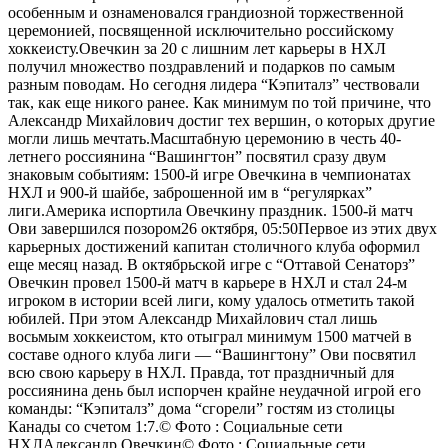
особенным и ознаменовался грандиозной торжественной
церемонией, посвященной исключительно российскому
хоккеисту.Овечкин за 20 с лишним лет карьеры в НХЛ
получил множество поздравлений и подарков по самым
разным поводам. Но сегодня лидера “Кэпиталз” чествовали
так, как еще никого ранее. Как минимум по той причине, что
Александр Михайлович достиг тех вершин, о которых другие
могли лишь мечтать.Масштабную церемонию в честь 40-
летнего россиянина “Вашингтон” посвятил сразу двум
знаковым событиям: 1500-й игре Овечкина в чемпионатах
НХЛ и 900-й шайбе, заброшенной им в “регулярках”
лиги.
Америка испортила Овечкину праздник. 1500-й матч
Ови завершился позором26 октября, 05:50
Первое из этих двух
карьерных достижений капитан столичного клуба оформил
еще месяц назад. В октябрьской игре с “Оттавой Сенаторз”
Овечкин провел 1500-й матч в карьере в НХЛ и стал 24-м
игроком в истории всей лиги, кому удалось отметить такой
юбилей. При этом Александр Михайлович стал лишь
восьмым хоккеистом, кто отыграл минимум 1500 матчей в
составе одного клуба лиги — “Вашингтону” Ови посвятил
всю свою карьеру в НХЛ. Правда, тот праздничный для
россиянина день был испорчен крайне неудачной игрой его
команды: “Кэпиталз” дома “сгорели” гостям из столицы
Канады со счетом 1:7.
© Фото : Социальные сети
НХЛ
Александр Овечкин
© Фото : Социальные сети