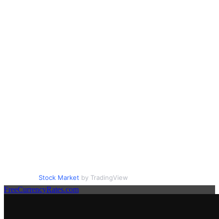
Stock Market
by TradingView
FreeCurrencyRates.com