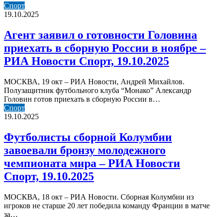
Агент
Спорт
заявил
19.10.2025
о
готовности
Агент заявил о готовности Головина
Головина
приехать в сборную России в ноябре –
приехать
в
РИА Новости Спорт, 19.10.2025
сборную
России
МОСКВА, 19 окт – РИА Новости, Андрей Михайлов.
в
Полузащитник футбольного клуба “Монако” Александр
ноябре
Головин готов приехать в сборную России в…
–
Футболисты
Спорт
РИА
сборной
19.10.2025
Новости
Колумбии
Спорт,
завоевали
Футболисты сборной Колумбии
19.10.2025
бронзу
завоевали бронзу молодежного
молодежного
чемпионата
чемпионата мира – РИА Новости
мира
Спорт, 19.10.2025
–
РИА
Новости
МОСКВА, 18 окт – РИА Новости. Сборная Колумбии из
Спорт,
игроков не старше 20 лет победила команду Франции в матче
19.10.2025
за…