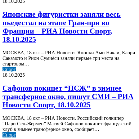
фигуристки
18.10.2025
18.10.2025
заняли
весь
Японские фигуристки заняли весь
пьедестал
пьедестал на этапе Гран-при во
на
этапе
Франции – РИА Новости Спорт,
Гран-
18.10.2025
при
во
Франции
МОСКВА, 18 окт – РИА Новости. Японки Ами Накаи, Каори
–
Сакамото и Рион Сумиёси заняли первые три места на
РИА
стартовом…
Новости
Сафонов
Спорт
Спорт,
покинет
18.10.2025
18.10.2025
“ПСЖ”
в
Сафонов покинет “ПСЖ” в зимнее
зимнее
трансферное окно, пишут СМИ – РИА
трансферное
окно,
Новости Спорт, 18.10.2025
пишут
СМИ
МОСКВА, 18 окт – РИА Новости. Российский голкипер
–
“Пари Сен-Жермен” Матвей Сафонов покинет французский
РИА
клуб в зимнее трансферное окно, сообщает…
Новости
Головин
Спорт
Спорт,