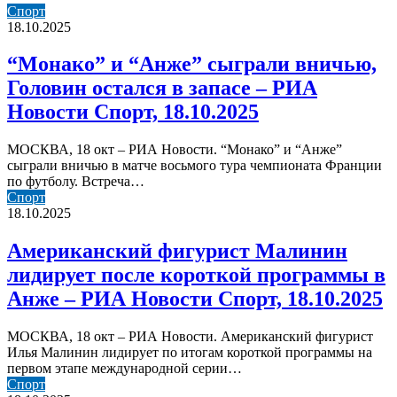
“Монако”
Спорт
и
18.10.2025
“Анже”
сыграли
“Монако” и “Анже” сыграли вничью,
вничью,
Головин остался в запасе – РИА
Головин
остался
Новости Спорт, 18.10.2025
в
запасе
МОСКВА, 18 окт – РИА Новости. “Монако” и “Анже”
–
сыграли вничью в матче восьмого тура чемпионата Франции
РИА
по футболу. Встреча…
Новости
Американский
Спорт
Спорт,
фигурист
18.10.2025
18.10.2025
Малинин
лидирует
Американский фигурист Малинин
после
лидирует после короткой программы в
короткой
программы
Анже – РИА Новости Спорт, 18.10.2025
в
Анже
МОСКВА, 18 окт – РИА Новости. Американский фигурист
–
Илья Малинин лидирует по итогам короткой программы на
РИА
первом этапе международной серии…
Новости
Японские
Спорт
Спорт,