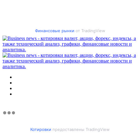
Финансовые рынки
от TradingView
Меню
Искать
Switch
skin
Войти
Котировки
предоставлены TradingView