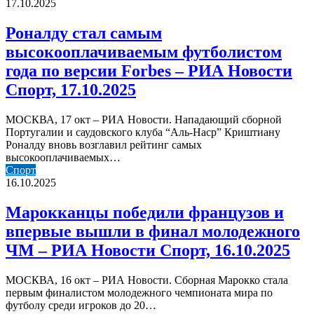
стал
17.10.2025
самым
высокооплачиваемым
Роналду стал самым
футболистом
высокооплачиваемым футболистом
года
по
года по версии Forbes – РИА Новости
версии
Спорт, 17.10.2025
Forbes
–
РИА
МОСКВА, 17 окт – РИА Новости. Нападающий сборной
Новости
Португалии и саудовского клуба “Аль-Наср” Криштиану
Спорт,
Роналду вновь возглавил рейтинг самых
17.10.2025
высокооплачиваемых…
Марокканцы
Спорт
победили
16.10.2025
французов
и
Марокканцы победили французов и
впервые
впервые вышли в финал молодежного
вышли
в
ЧМ – РИА Новости Спорт, 16.10.2025
финал
молодежного
МОСКВА, 16 окт – РИА Новости. Сборная Марокко стала
ЧМ
первым финалистом молодежного чемпионата мира по
–
футболу среди игроков до 20…
РИА