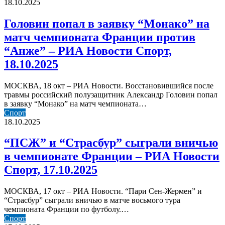
попал
18.10.2025
18.10.2025
в
заявку
Головин попал в заявку “Монако” на
“Монако”
матч чемпионата Франции против
на
матч
“Анже” – РИА Новости Спорт,
чемпионата
18.10.2025
Франции
против
“Анже”
МОСКВА, 18 окт – РИА Новости. Восстановившийся после
–
травмы российский полузащитник Александр Головин попал
РИА
в заявку “Монако” на матч чемпионата…
Новости
“ПСЖ”
Спорт
Спорт,
и
18.10.2025
18.10.2025
“Страсбур”
сыграли
“ПСЖ” и “Страсбур” сыграли вничью
вничью
в чемпионате Франции – РИА Новости
в
чемпионате
Спорт, 17.10.2025
Франции
–
МОСКВА, 17 окт – РИА Новости. “Пари Сен-Жермен” и
РИА
“Страсбур” сыграли вничью в матче восьмого тура
Новости
чемпионата Франции по футболу.…
Спорт,
Роналду
Спорт
17.10.2025