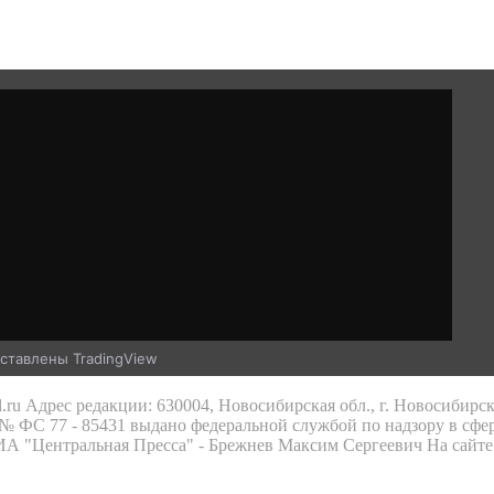
ставлены TradingView
.ru Адрес редакции: 630004, Новосибирская обл., г. Новосибирс
 ФС 77 - 85431 выдано федеральной службой по надзору в сфе
 ИА "Центральная Пресса" - Брежнев Максим Сергеевич На сайте