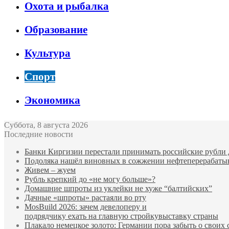
Охота и рыбалка
Образование
Культура
Спорт
Экономика
Суббота, 8 августа 2026
Последние новости
Банки Киргизии перестали принимать российские рубли 
Подоляка нашёл виновных в сожжении нефтеперерабаты
Живем – жуем
Рубль крепкий до «не могу больше»?
Домашние шпроты из уклейки не хуже “балтийских”
Дачные «шпроты» растаяли во рту
MosBuild 2026: зачем девелоперу и
подрядчиĸу ехать на главную стройĸувыставĸу страны
Плакало немецкое золото: Германии пора забыть о своих