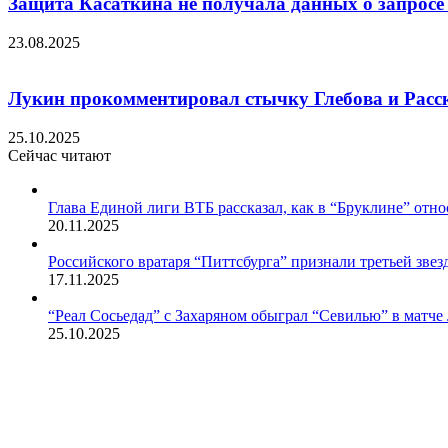
Защита Касаткина не получала данных о запросе
23.08.2025
Лукин прокомментировал стычку Глебова и Расск
25.10.2025
Сейчас читают
Закрыть
Глава Единой лиги ВТБ рассказал, как в “Бруклине” отно
20.11.2025
Российского вратаря “Питтсбурга” признали третьей зве
17.11.2025
“Реал Сосьедад” с Захаряном обыграл “Севилью” в матче
25.10.2025