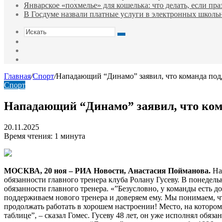
Январское «похмелье» для кошелька: что делать, если пр
В Госдуме назвали платные услуги в электронных школ
Искать
Switch
skin
Sidebar
Случайная
статья
Главная
/
Спорт
/
Нападающий “Динамо” заявил, что команда подд
Спорт
Нападающий “Динамо” заявил, что кома
20.11.2025
Время чтения: 1 минута
МОСКВА, 20 ноя – РИА Новости, Анастасия Пойманова.
На
обязанности главного тренера клуба Ролану Гусеву. В понеде
обязанности главного тренера. «”Безусловно, у команды есть д
поддерживаем нового тренера и доверяем ему. Мы понимаем, что
продолжать работать в хорошем настроении! Место, на котором
таблице”, – сказал Гомес. Гусеву 48 лет, он уже исполнял обяз