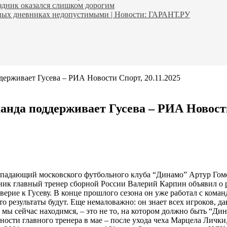
аздник оказался слишком дорогим
ьных дневниках недопустимыми | Новости: ГАРАНТ.РУ
ерживает Гусева – РИА Новости Спорт, 20.11.2025
нда поддерживает Гусева – РИА Новости 
падающий московского футбольного клуба “Динамо” Артур Гоме
льник главный тренер сборной России Валерий Карпин объявил 
оверие к Гусеву. В конце прошлого сезона он уже работал с ком
 результаты будут. Еще немаловажно: он знает всех игроков, да
 мы сейчас находимся, – это не то, на котором должно быть “Д
анности главного тренера в мае – после ухода чеха Марцела Личк