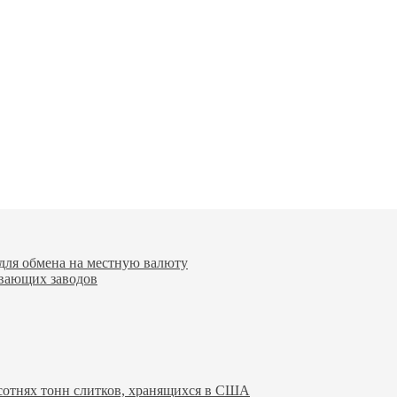
для обмена на местную валюту
вающих заводов
 сотнях тонн слитков, хранящихся в США