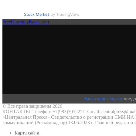
Stock Market
by TradingView
FreeCurrencyRates.com
Рынки криптовалют
предо
© Все права защищены 2026
КОНТАКТЫ: Телефон: +7(983)3052251 E-mail: centralpress@mail
«Центральная Пресса» Свидетельство о регистрации СМИ ИА №
коммуникаций (Роскомнадзор) 13.06.2023 г. Главный редактор
Карта сайта