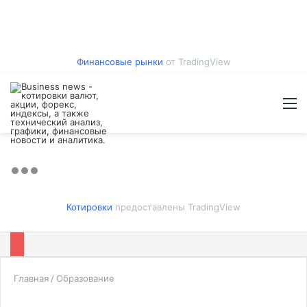
Финансовые рынки
от TradingView
Войти
Switch
Искат
М
skin
Котировки
предоставлены TradingView
Главная
/
Образование