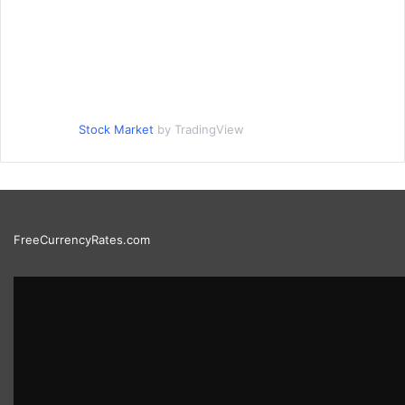
Stock Market
by TradingView
FreeCurrencyRates.com